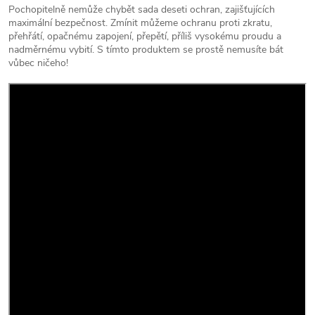
Pochopitelně nemůže chybět sada deseti ochran, zajišťujících
maximální bezpečnost. Zmínit můžeme ochranu proti zkratu,
přehřátí, opačnému zapojení, přepětí, příliš vysokému proudu a
nadměrnému vybití. S tímto produktem se prostě nemusíte bát
vůbec ničeho!