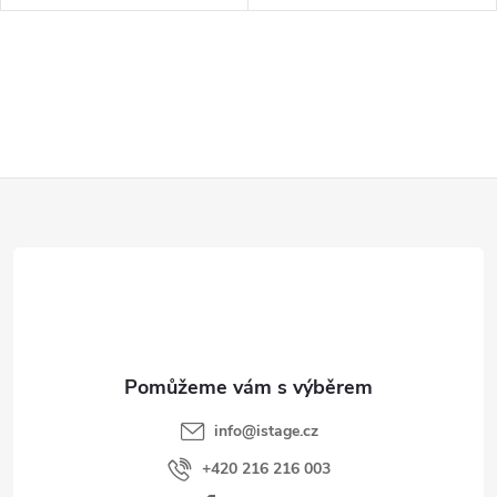
Z
á
p
a
t
í
info
@
istage.cz
+420 216 216 003