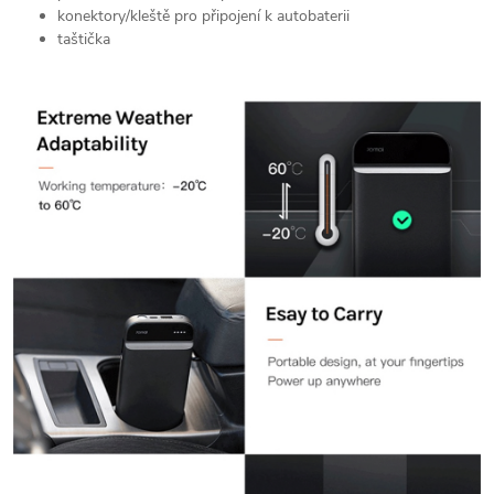
konektory/kleště pro připojení k autobaterii
taštička