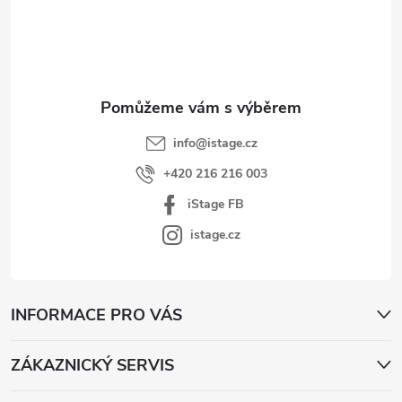
p
a
t
í
info
@
istage.cz
+420 216 216 003
iStage FB
istage.cz
INFORMACE PRO VÁS
ZÁKAZNICKÝ SERVIS