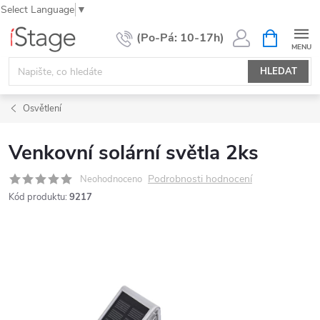
Select Language
▼
Přejít
NÁKUPNÍ
KOŠÍK
na
obsah
HLEDAT
Osvětlení
Venkovní solární světla 2ks
Podrobnosti hodnocení
Neohodnoceno
Kód produktu:
9217