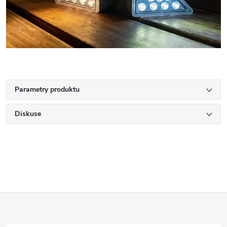
Parametry produktu
Diskuse
Z
á