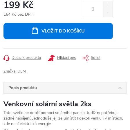
199 Kč
164 Kč bez DPH
Měrná
cena:
VLOŽIT DO KOŠÍKU
Dotaz k produktu
Hlídací pes
Sdílet
Značka:
OEM
Popis produktu
Venkovní solární světla 2ks
Toto světlo se dobíjí pomocí solárního panelu, tudíž nepotřebuje
žádné napájení. Jednoduše jej lze umístit kdekoli venku i v místech,
kde není elektrická energie.