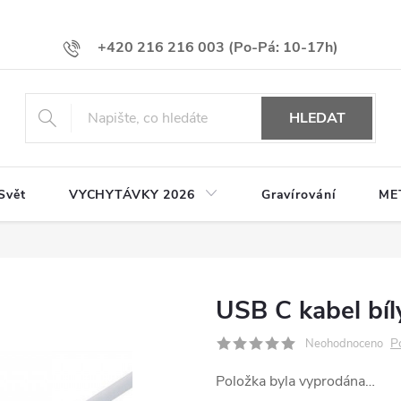
+420 216 216 003
HLEDAT
Svět
VYCHYTÁVKY 2026
Gravírování
ME
USB C kabel bíl
P
Neohodnoceno
Položka byla vyprodána…