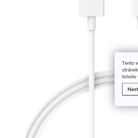
Tento 
stránek
tohoto 
Nast