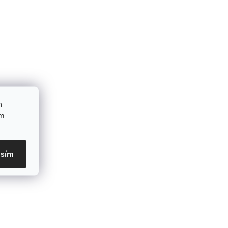
h
ím
asím