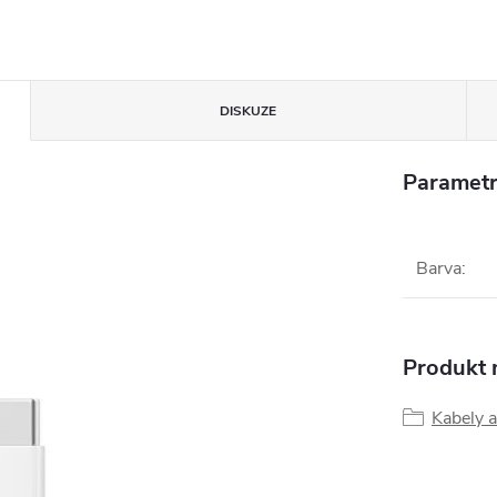
DISKUZE
Parametr
Barva
:
Produkt n
Kabely a