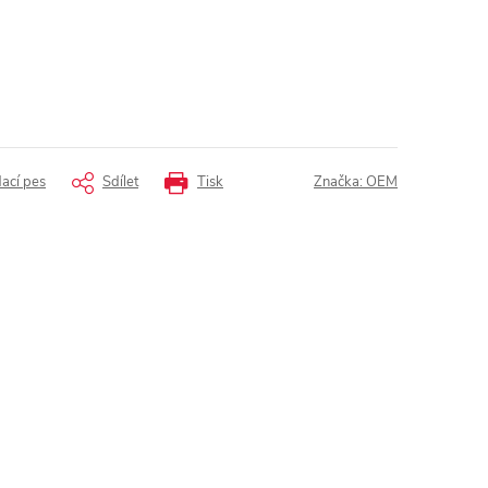
dací pes
Sdílet
Tisk
Značka:
OEM