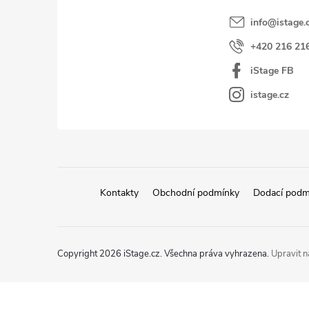
í
info
@
istage.
+420 216 21
iStage FB
istage.cz
Kontakty
Obchodní podmínky
Dodací podm
Copyright 2026
iStage.cz
. Všechna práva vyhrazena.
Upravit n