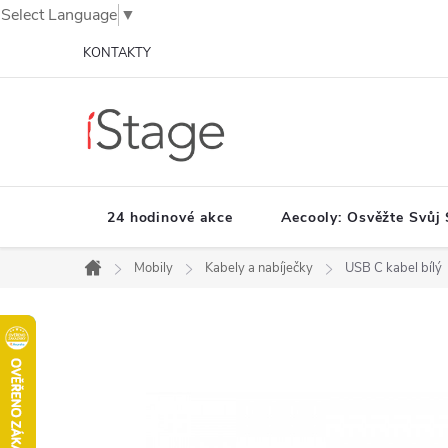
Select Language
▼
Přejít
KONTAKTY
na
obsah
24 hodinové akce
Aecooly: Osvěžte Svůj 
Mobily
Kabely a nabíječky
USB C kabel bílý
Domů