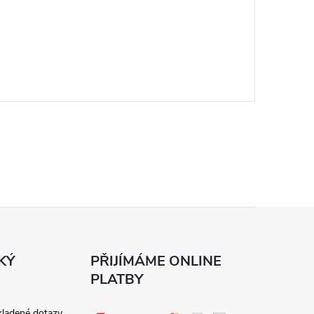
KÝ
PŘIJÍMÁME ONLINE
PLATBY
kladené dotazy