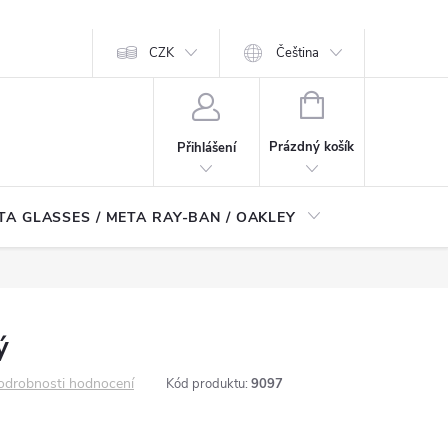
CZK
Čeština
NÁKUPNÍ
KOŠÍK
Prázdný košík
Přihlášení
TA GLASSES / META RAY-BAN / OAKLEY
Robotické
ý
odrobnosti hodnocení
Kód produktu:
9097