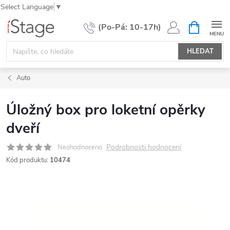
Select Language
▼
Přejít
NÁKUPNÍ
KOŠÍK
na
obsah
HLEDAT
Auto
Úložný box pro loketní opěrky
dveří
Podrobnosti hodnocení
Neohodnoceno
Kód produktu:
10474