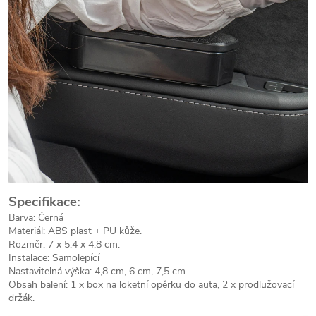
Specifikace:
Barva: Černá
Materiál: ABS plast + PU kůže.
Rozměr: 7 x 5,4 x 4,8 cm.
Instalace: Samolepící
Nastavitelná výška: 4,8 cm, 6 cm, 7,5 cm.
Obsah balení: 1 x box na loketní opěrku do auta, 2 x prodlužovací
držák.