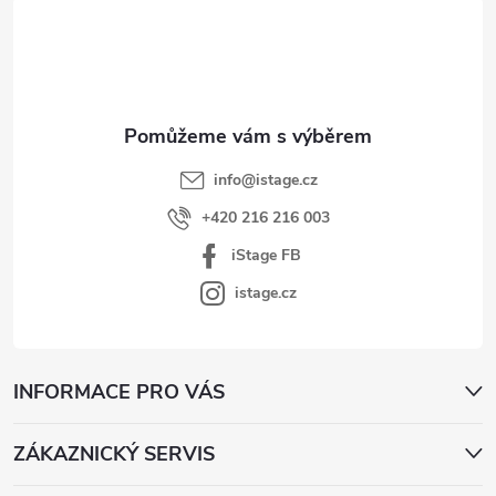
p
a
t
í
info
@
istage.cz
+420 216 216 003
iStage FB
istage.cz
INFORMACE PRO VÁS
ZÁKAZNICKÝ SERVIS