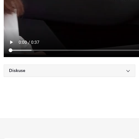
Diskuse
Z
á