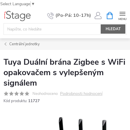
Select Language
▼
Přejít
NÁKUPNÍ
KOŠÍK
na
obsah
HLEDAT
Centrální jednotky
Tuya Duální brána Zigbee s WiFi
opakovačem s vylepšeným
signálem
Podrobnosti hodnocení
Neohodnoceno
Kód produktu:
11727