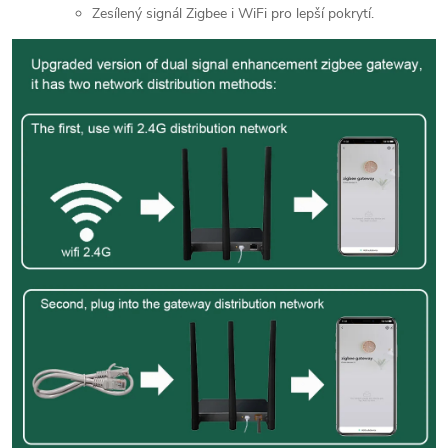
Zesílený signál Zigbee i WiFi pro lepší pokrytí.