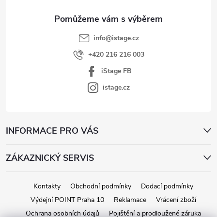
í
info
@
istage.cz
+420 216 216 003
iStage FB
istage.cz
INFORMACE PRO VÁS
ZÁKAZNICKÝ SERVIS
Kontakty
Obchodní podmínky
Dodací podmínky
Výdejní POINT Praha 10
Reklamace
Vrácení zboží
Ochrana osobních údajů
Pojištění a prodloužené záruka