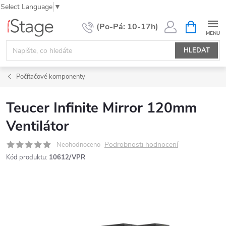
Select Language
▼
Přejít
NÁKUPNÍ
KOŠÍK
na
obsah
HLEDAT
Počítačové komponenty
Teucer Infinite Mirror 120mm
Ventilátor
Podrobnosti hodnocení
Neohodnoceno
Kód produktu:
10612/VPR