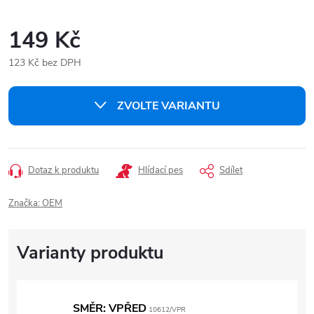
149 Kč
123 Kč bez DPH
Měrná
cena:
ZVOLTE VARIANTU
Dotaz k produktu
Hlídací pes
Sdílet
Značka:
OEM
SMĚR: VPŘED
10612/VPR