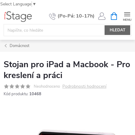
Select Language
▼
Přejít
NÁKUPNÍ
KOŠÍK
na
obsah
HLEDAT
Domácnost
Stojan pro iPad a Macbook - Pro
kreslení a práci
Podrobnosti hodnocení
Neohodnoceno
Kód produktu:
10468