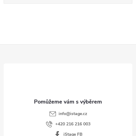
Z
á
p
a
t
í
info
@
istage.cz
+420 216 216 003
iStage FB