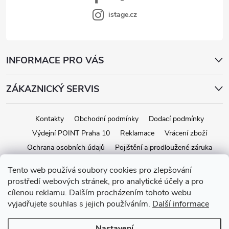
istage.cz
INFORMACE PRO VÁS
ZÁKAZNICKÝ SERVIS
Kontakty
Obchodní podmínky
Dodací podmínky
Výdejní POINT Praha 10
Reklamace
Vrácení zboží
Ochrana osobních údajů
Pojištění a prodloužené záruka
Tento web používá soubory cookies pro zlepšování
prostředí webových stránek, pro analytické účely a pro
Copyright 2026
iStage.cz
. Všechna práva vyhrazena.
Upravit nastavení
cílenou reklamu. Dalším procházením tohoto webu
cookies
vyjadřujete souhlas s jejich používáním.
Další informace
Vytvořil Shoptet
Nastavení