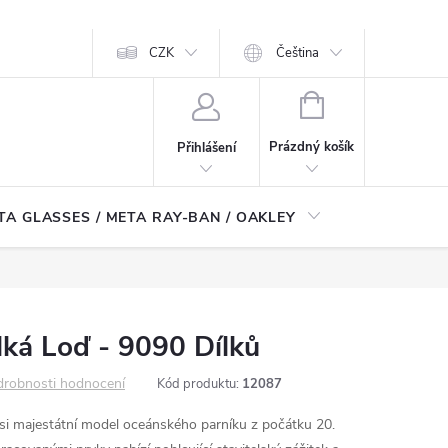
CZK
Čeština
NÁKUPNÍ
KOŠÍK
Prázdný košík
Přihlášení
TA GLASSES / META RAY-BAN / OAKLEY
Robotické
lká Loď - 9090 Dílků
robnosti hodnocení
Kód produktu:
12087
si majestátní model oceánského parníku z počátku 20.