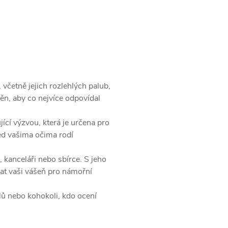
včetně jejich rozlehlých palub,
něn, aby co nejvíce odpovídal
cí výzvou, která je určena pro
řed vašima očima rodí
anceláři nebo sbírce. S jeho
at vaši vášeň pro námořní
lů nebo kohokoli, kdo ocení