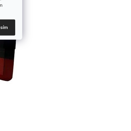
ím
asím