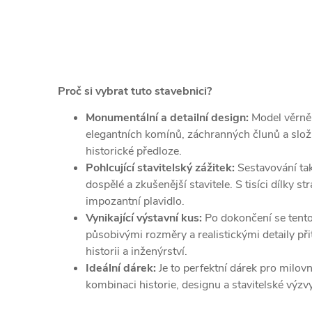
Proč si vybrat tuto stavebnici?
Monumentální a detailní design:
Model věrně 
elegantních komínů, záchranných člunů a složit
historické předloze.
Pohlcující stavitelský zážitek:
Sestavování tak
dospělé a zkušenější stavitele. S tisíci dílky 
impozantní plavidlo.
Vynikající výstavní kus:
Po dokončení se tent
působivými rozměry a realistickými detaily p
historii a inženýrství.
Ideální dárek:
Je to perfektní dárek pro milov
kombinaci historie, designu a stavitelské výzvy