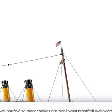
web používá soubory cookies pro zlepšování prostředí webovýc