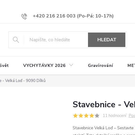
+420 216 216 003
HLEDAT
Svět
VYCHYTÁVKY 2026
Gravírování
ME
e - Velká Loď - 9090 Dílků
Stavebnice - Ve
Pod
11 hodnocení
Stavebnice Velká Loď – Sestavte 