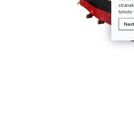
stránek
tohoto 
Nast