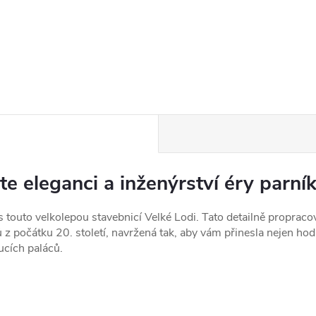
te eleganci a inženýrství éry parní
 s touto velkolepou stavebnicí Velké Lodi. Tato detailně proprac
 počátku 20. století, navržená tak, aby vám přinesla nejen hodin
ucích paláců.