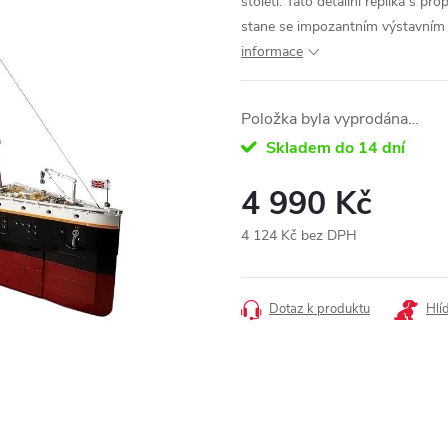
století. Tato detailní replika s pr
stane se impozantním výstavním ku
informace
Položka byla vyprodána…
Skladem do 14 dní
4 990 Kč
4 124 Kč bez DPH
Měrná
cena:
Dotaz k produktu
Hlí