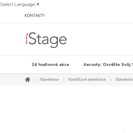
Select Language
▼
Přejít
KONTAKTY
na
obsah
24 hodinové akce
Aecooly: Osvěžte Svůj 
Stavebnice
Kostičkové stavebnice
Stavebnic
Domů