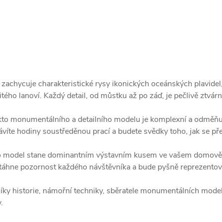
zachycuje charakteristické rysy ikonických oceánských plavidel, 
ého lanoví. Každý detail, od můstku až po záď, je pečlivě ztvár
to monumentálního a detailního modelu je komplexní a odměňují
strávíte hodiny soustředěnou prací a budete svědky toho, jak se p
o model stane dominantním výstavním kusem ve vašem domově, k
řitáhne pozornost každého návštěvníka a bude pyšně reprezentov
níky historie, námořní techniky, sběratele monumentálních mode
.