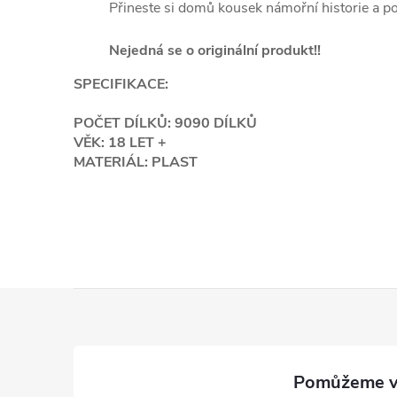
Přineste si domů kousek námořní historie a po
Nejedná se o originální produkt!!
SPECIFIKACE:
POČET DÍLKŮ: 9090 DÍLKŮ
VĚK: 18 LET +
MATERIÁL: PLAST
Z
á
p
a