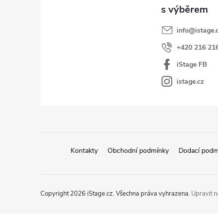
t
í
info
@
istage.
+420 216 21
iStage FB
istage.cz
Kontakty
Obchodní podmínky
Dodací podm
Copyright 2026
iStage.cz
. Všechna práva vyhrazena.
Upravit n