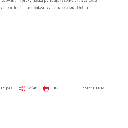
opracovanými prvky nabízí pohlcující stavitelský zážitek a
sem. Ideální pro milovníky historie a lodí.
Detailní
dací pes
Sdílet
Tisk
Značka:
OEM