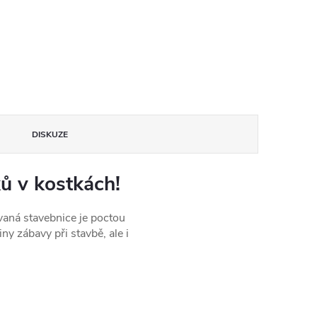
DISKUZE
ků v kostkách!
ovaná stavebnice je poctou
y zábavy při stavbě, ale i