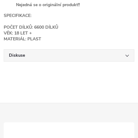
Nejedná se o originální produkt!!
SPECIFIKACE:
POČET DÍLKŮ: 6600 DÍLKŮ
VĚK: 18 LET +
MATERIÁL: PLAST
Diskuse
Z
á
p
a