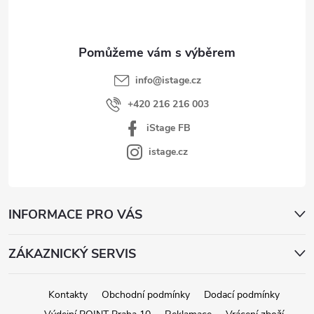
t
í
info
@
istage.cz
+420 216 216 003
iStage FB
istage.cz
INFORMACE PRO VÁS
ZÁKAZNICKÝ SERVIS
Kontakty
Obchodní podmínky
Dodací podmínky