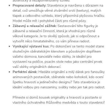
autentický a nezapomenutelný vzhled.
Propracované detaily:
Stavebnice je navržena s důrazem na
detail, což umožňuje věrné ztvárnění srsti (textury), malých
tlapek a celkového vzhledu, který připomíná plyšovou hračku.
Model může mít i pohyblivé části pro různé pózy.
Zábavný a relaxační zážitek:
Sestavování této figurky je
zábavné a relaxační činností, která je vhodná pro různé
věkové kategorie. Je to skvělý způsob, jak si odpočinout a
vytvořit něco hmatatelného, co vám přinese radost.
Vynikající výstavní kus:
Po dokončení se tento model stane
skutečným sběratelským klenotem a působivým doplňkem
vašeho domova, kanceláře nebo sbírky. Je ideální pro
vystavení na poličce, psacím stole nebo jako centrální prvek
vaší sbírky originálních dekorací.
Perfektní dárek:
Hledáte originální a milý dárek pro fanoušky
animovaných postaviček, sběratele nebo kohokoli, kdo ocení
špetku hravosti a jedinečného designu? Tato stavebnice je
ideální volbou pro narozeniny, svátky nebo jen tak pro radost.
Přineste si domů kousek originality a hravosti a postavte si
vlastního úchvatného Růžového medvěda s touto stavebnicí!