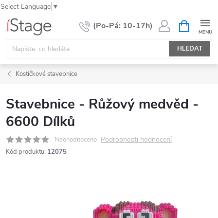
Select Language
▼
Přejít
NÁKUPNÍ
KOŠÍK
na
obsah
HLEDAT
Kostičkové stavebnice
Stavebnice - Růžový medvěd -
6600 Dílků
Podrobnosti hodnocení
Neohodnoceno
Kód produktu:
12075