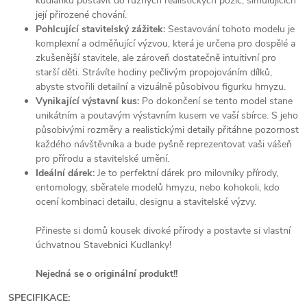
kudlanku postavit do různých realistických pozic, simulujících
její přirozené chování.
Pohlcující stavitelský zážitek:
Sestavování tohoto modelu je
komplexní a odměňující výzvou, která je určena pro dospělé a
zkušenější stavitele, ale zároveň dostatečně intuitivní pro
starší děti. Strávíte hodiny pečlivým propojováním dílků,
abyste stvořili detailní a vizuálně působivou figurku hmyzu.
Vynikající výstavní kus:
Po dokončení se tento model stane
unikátním a poutavým výstavním kusem ve vaší sbírce. S jeho
působivými rozměry a realistickými detaily přitáhne pozornost
každého návštěvníka a bude pyšně reprezentovat vaši vášeň
pro přírodu a stavitelské umění.
Ideální dárek:
Je to perfektní dárek pro milovníky přírody,
entomology, sběratele modelů hmyzu, nebo kohokoli, kdo
ocení kombinaci detailu, designu a stavitelské výzvy.
Přineste si domů kousek divoké přírody a postavte si vlastní
úchvatnou Stavebnici Kudlanky!
Nejedná se o originální produkt!!
SPECIFIKACE: