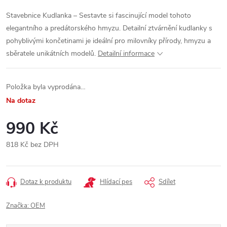
Stavebnice Kudlanka – Sestavte si fascinující model tohoto
elegantního a predátorského hmyzu. Detailní ztvárnění kudlanky s
pohyblivými končetinami je ideální pro milovníky přírody, hmyzu a
sběratele unikátních modelů.
Detailní informace
Položka byla vyprodána…
Na dotaz
990 Kč
818 Kč bez DPH
Měrná
cena:
Dotaz k produktu
Hlídací pes
Sdílet
Značka:
OEM