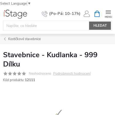
Select Language
▼
Přejít
NÁKUPNÍ
KOŠÍK
na
obsah
HLEDAT
Kostičkové stavebnice
Stavebnice - Kudlanka - 999
Dílku
Podrobnosti hodnocení
Neohodnoceno
Kód produktu:
12111