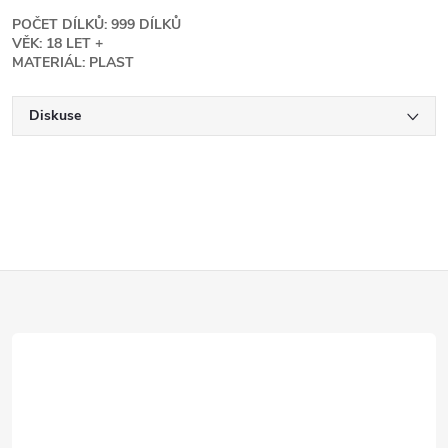
POČET DÍLKŮ: 999 DÍLKŮ
VĚK: 18 LET +
MATERIÁL: PLAST
Diskuse
Z
á
p
a
t
í