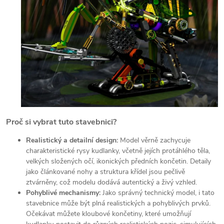
Proč si vybrat tuto stavebnici?
Realistický a detailní design:
Model věrně zachycuje
charakteristické rysy kudlanky, včetně jejích protáhlého těla,
velkých složených očí, ikonických předních končetin. Detaily
jako článkované nohy a struktura křídel jsou pečlivě
ztvárněny, což modelu dodává autentický a živý vzhled.
Pohyblivé mechanismy:
Jako správný technický model, i tato
stavebnice může být plná realistických a pohyblivých prvků.
Očekávat můžete kloubové končetiny, které umožňují