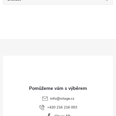
Z
á
p
a
t
í
info
@
istage.cz
+420 216 216 003