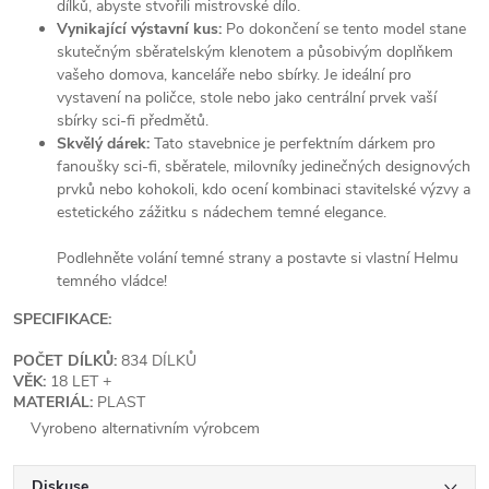
dílků, abyste stvořili mistrovské dílo.
Vynikající výstavní kus:
Po dokončení se tento model stane
skutečným sběratelským klenotem a působivým doplňkem
vašeho domova, kanceláře nebo sbírky. Je ideální pro
vystavení na poličce, stole nebo jako centrální prvek vaší
sbírky sci-fi předmětů.
Skvělý dárek:
Tato stavebnice je perfektním dárkem pro
fanoušky sci-fi, sběratele, milovníky jedinečných designových
prvků nebo kohokoli, kdo ocení kombinaci stavitelské výzvy a
estetického zážitku s nádechem temné elegance.
Podlehněte volání temné strany a postavte si vlastní Helmu
temného vládce!
SPECIFIKACE:
POČET DÍLKŮ:
834 DÍLKŮ
VĚK:
18 LET +
MATERIÁL:
PLAST
Vyrobeno alternativním výrobcem
Diskuse