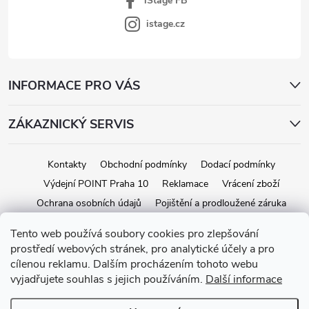
iStage FB
istage.cz
INFORMACE PRO VÁS
ZÁKAZNICKÝ SERVIS
Kontakty
Obchodní podmínky
Dodací podmínky
Výdejní POINT Praha 10
Reklamace
Vrácení zboží
Ochrana osobních údajů
Pojištění a prodloužené záruka
Tento web používá soubory cookies pro zlepšování
prostředí webových stránek, pro analytické účely a pro
Copyright 2026
iStage.cz
. Všechna práva vyhrazena.
Upravit nastavení
cílenou reklamu. Dalším procházením tohoto webu
cookies
vyjadřujete souhlas s jejich používáním.
Další informace
Vytvořil Shoptet