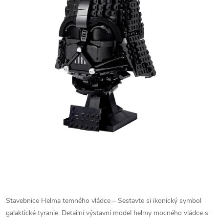
Stavebnice Helma temného vládce – Sestavte si ikonický symbol
galaktické tyranie. Detailní výstavní model helmy mocného vládce s