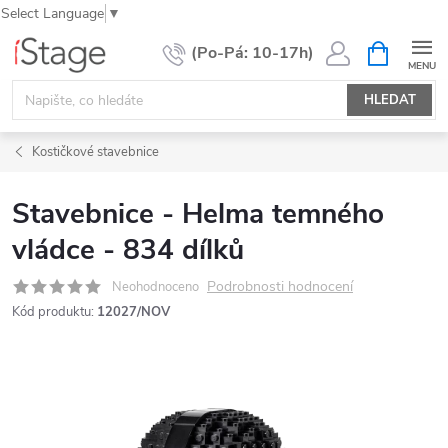
Select Language
▼
Přejít
NÁKUPNÍ
KOŠÍK
na
obsah
HLEDAT
Kostičkové stavebnice
Stavebnice - Helma temného
vládce - 834 dílků
Podrobnosti hodnocení
Neohodnoceno
Kód produktu:
12027/NOV