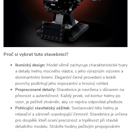
Proč si vybrat tuto stavebnici?
Ikonický design:
Model věrně zachycuje charakteristické tvary
a detaily helmy mocného vládce, s jeho výrazným vizorem a
dominantními liniemi. Elegantní černé provedení a lesklé
povrchy podtrhují jeho impozantní a hrozivý vzhled.
Propracované detaily:
Stavebnice je navržena s důrazem na
přesnost a autentičnost. Každý prvek, od kontur helmy po
vizor, je pečlivě ztvárněn, aby co nejvíce odpovídal předloze.
Pohlcující stavitelský zážitek:
Sestavování této helmy je
relaxační a zároveň uspokojující činností. Stavebnice je určena
pro dospělé, kteří ocení preciznost a trpělivost při stavbě
detailního modelu. Strávíte hodiny pečlivým propojováním