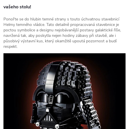
vašeho stolu!
Ponořte se do hlubin temné strany s touto úchvatnou stavebnicí
Helmy temného vládce. Tato detailně propracovaná stavebnice je
poctou symbolice a designu nejobávanější postavy galaktické říše,
navržená tak, aby poskytla nejen hodiny zábavy při stavbě, ale i
působivý výstavní kus, který okamžitě upoutá pozornost a budí
respekt.