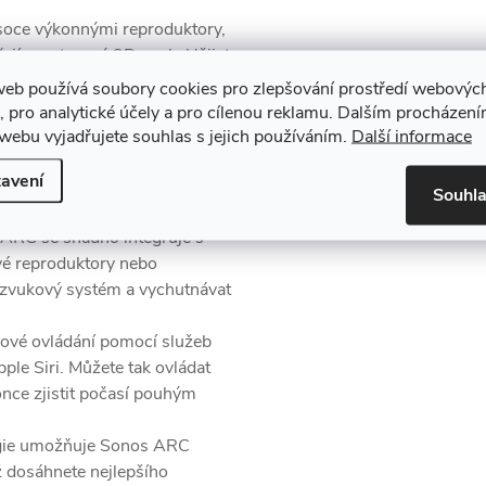
oce výkonnými reproduktory,
řejí prostorový 3D zvuk.
Užijete
té výšky,
které vás doslova
web používá soubory cookies pro zlepšování prostředí webovýc
, pro analytické účely a pro cílenou reklamu. Dalším procházen
obuje svůj zvukový profil
webu vyjadřujete souhlas s jejich používáním.
Další informace
 už se jedná o akční film,
avení
bu,
Sonos ARC vždy zaručí
Souhl
ARC se snadno integruje s
vé reproduktory nebo
 zvukový systém a vychutnávat
vé ovládání pomocí služeb
ple Siri.
Můžete tak ovládat
once zjistit počasí pouhým
ogie umožňuje Sonos ARC
 dosáhnete nejlepšího