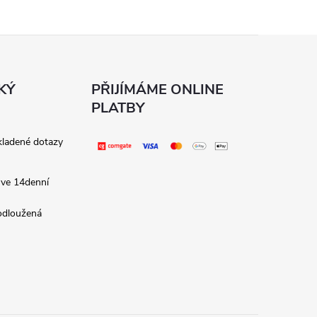
KÝ
PŘIJÍMÁME ONLINE
PLATBY
kladené dotazy
 ve 14denní
rodloužená