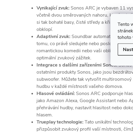
Vynikající zvuk:
Sonos ARC je vybaven 11 vys
včetně dvou směrovaných nahoru,
které vytvá
si tak bohaté basy,
čisté středy a křišťálově čis
Tento 
obklopí.
stránek
Adaptivní zvuk:
Soundbar automaticky přizpůs
tohoto 
tomu,
co právě sledujete nebo posloucháte.
Ať
Nast
romantickou komedii nebo vaši oblíbenou hud
optimální zvukový zážitek.
Integrace s dalšími zařízeními Sonos:
Sonos 
ostatními produkty Sonos,
jako jsou bezdráto
subwoofer.
Můžete tak vytvořit multiroomový
hudbu v každé místnosti vašeho domova.
Hlasové ovládání:
Sonos ARC podporuje hlaso
jako Amazon Alexa,
Google Assistant nebo Ap
přehrávání hudby,
nastavit hlasitost nebo dok
hlasem.
Trueplay technologie:
Tato unikátní technol
přizpůsobit zvukový profil vaší místnosti,
čímž