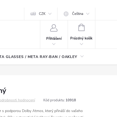
CZK
Čeština
NÁKUPNÍ
KOŠÍK
Prázdný košík
Přihlášení
TA GLASSES / META RAY-BAN / OAKLEY
Robotické
ný
odrobnosti hodnocení
Kód produktu:
10918
r s podporou Dolby Atmos,
který přináší do vašeho