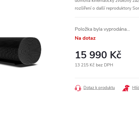
domova kinematický zvukový záži
rozšíření o další reproduktory So
Položka byla vyprodána…
Na dotaz
15 990 Kč
13 215 Kč bez DPH
Měrná
cena:
Dotaz k produktu
Hlí