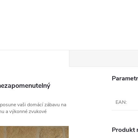
Parametr
nezapomenutelný
EAN
:
 posune vaši domácí zábavu na
nu a výkonné zvukové
Produkt n