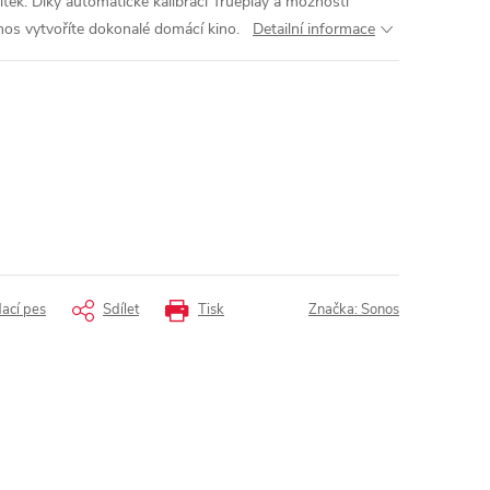
tek.
Díky automatické kalibraci Trueplay a možnosti
nos vytvoříte dokonalé domácí kino.
Detailní informace
dací pes
Sdílet
Tisk
Značka:
Sonos