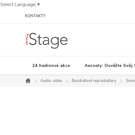
Select Language
▼
Přejít
KONTAKTY
na
obsah
24 hodinové akce
Aecooly: Osvěžte Svůj 
Audio, video
Bezdrátové reproduktory
Sono
Domů