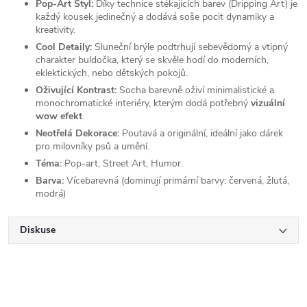
Pop-Art Styl:
Díky technice stékajících barev (Dripping Art) je
každý kousek jedinečný a dodává soše pocit dynamiky a
kreativity.
Cool Detaily:
Sluneční brýle podtrhují sebevědomý a vtipný
charakter buldočka, který se skvěle hodí do moderních,
eklektických, nebo dětských pokojů.
Oživující Kontrast:
Socha barevně oživí minimalistické a
monochromatické interiéry, kterým dodá potřebný
vizuální
wow efekt
.
Neotřelá Dekorace:
Poutavá a originální, ideální jako dárek
pro milovníky psů a umění.
Téma:
Pop-art, Street Art, Humor.
Barva:
Vícebarevná (dominují primární barvy: červená, žlutá,
modrá)
Diskuse