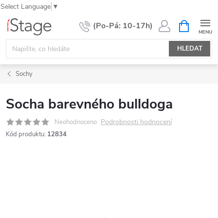
Select Language
▼
Přejít
NÁKUPNÍ
KOŠÍK
na
obsah
HLEDAT
Sochy
Socha barevného bulldoga
Podrobnosti hodnocení
Neohodnoceno
Kód produktu:
12834