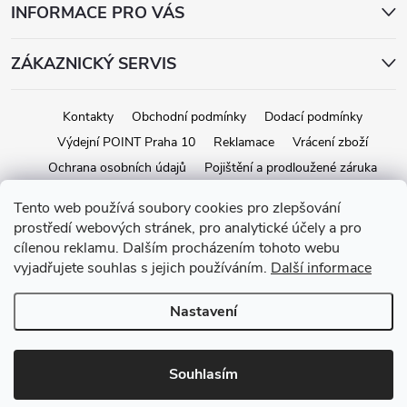
INFORMACE PRO VÁS
ZÁKAZNICKÝ SERVIS
Kontakty
Obchodní podmínky
Dodací podmínky
Výdejní POINT Praha 10
Reklamace
Vrácení zboží
Ochrana osobních údajů
Pojištění a prodloužené záruka
Tento web používá soubory cookies pro zlepšování
prostředí webových stránek, pro analytické účely a pro
Copyright 2026
iStage.cz
. Všechna práva vyhrazena.
Upravit nastavení
cílenou reklamu. Dalším procházením tohoto webu
cookies
vyjadřujete souhlas s jejich používáním.
Další informace
Vytvořil Shoptet
Nastavení
Souhlasím