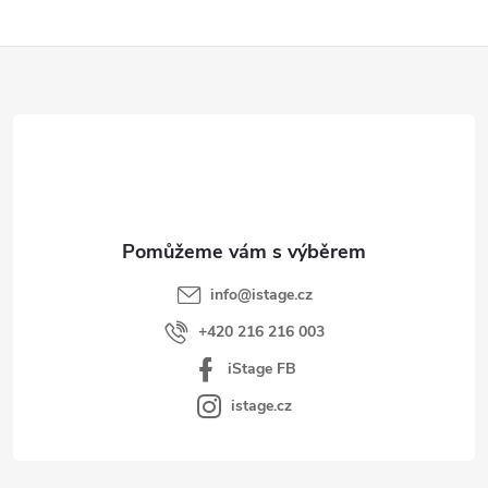
Z
á
p
a
t
í
info
@
istage.cz
+420 216 216 003
iStage FB
istage.cz