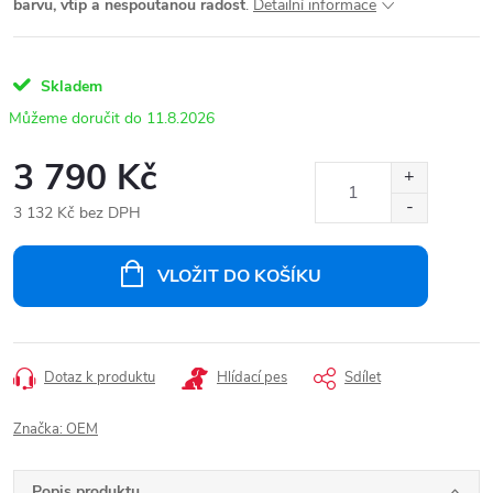
barvu, vtip a nespoutanou radost
.
Detailní informace
Skladem
11.8.2026
3 790 Kč
3 132 Kč bez DPH
Měrná
cena:
VLOŽIT DO KOŠÍKU
Dotaz k produktu
Hlídací pes
Sdílet
Značka:
OEM
Popis produktu