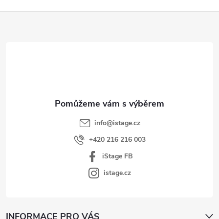
Z
á
p
a
t
í
info
@
istage.cz
+420 216 216 003
iStage FB
istage.cz
INFORMACE PRO VÁS