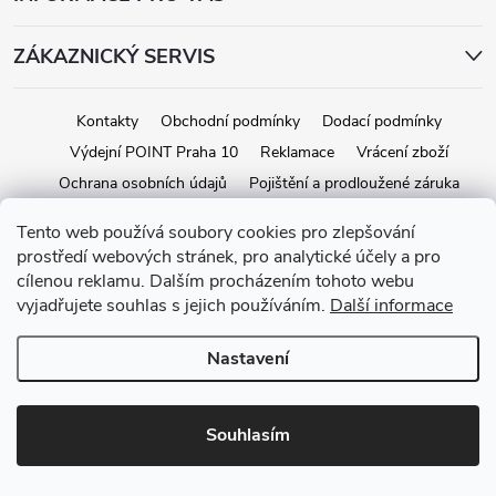
ZÁKAZNICKÝ SERVIS
Kontakty
Obchodní podmínky
Dodací podmínky
Výdejní POINT Praha 10
Reklamace
Vrácení zboží
Ochrana osobních údajů
Pojištění a prodloužené záruka
Tento web používá soubory cookies pro zlepšování
prostředí webových stránek, pro analytické účely a pro
Copyright 2026
iStage.cz
. Všechna práva vyhrazena.
Upravit nastavení
cílenou reklamu. Dalším procházením tohoto webu
cookies
vyjadřujete souhlas s jejich používáním.
Další informace
Vytvořil Shoptet
Nastavení
Souhlasím