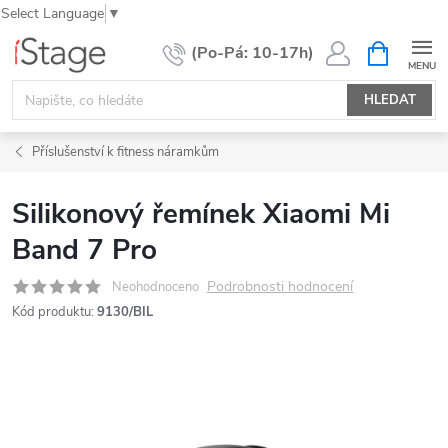
Select Language
▼
Přejít
NÁKUPNÍ
KOŠÍK
na
obsah
HLEDAT
Příslušenství k fitness náramkům
Silikonový řemínek Xiaomi Mi
Band 7 Pro
Podrobnosti hodnocení
Neohodnoceno
Kód produktu:
9130/BIL