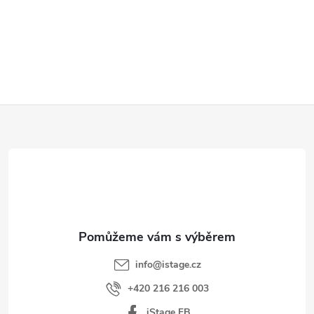
Z
á
p
a
t
í
info
@
istage.cz
+420 216 216 003
iStage FB