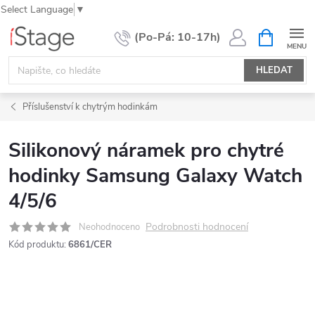
Select Language
▼
Přejít
NÁKUPNÍ
KOŠÍK
na
obsah
HLEDAT
Příslušenství k chytrým hodinkám
Silikonový náramek pro chytré
hodinky Samsung Galaxy Watch
4/5/6
Podrobnosti hodnocení
Neohodnoceno
Kód produktu:
6861/CER