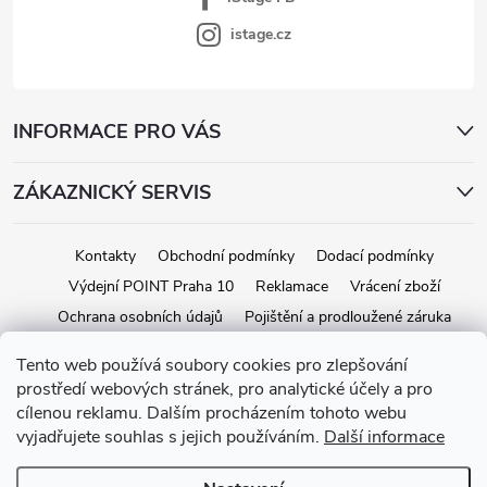
istage.cz
INFORMACE PRO VÁS
ZÁKAZNICKÝ SERVIS
Kontakty
Obchodní podmínky
Dodací podmínky
Výdejní POINT Praha 10
Reklamace
Vrácení zboží
Ochrana osobních údajů
Pojištění a prodloužené záruka
Tento web používá soubory cookies pro zlepšování
prostředí webových stránek, pro analytické účely a pro
Copyright 2026
iStage.cz
. Všechna práva vyhrazena.
Upravit nastavení
cílenou reklamu. Dalším procházením tohoto webu
cookies
vyjadřujete souhlas s jejich používáním.
Další informace
Vytvořil Shoptet