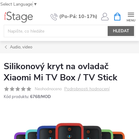
Select Language
▼
Přejít
NÁKUPNÍ
KOŠÍK
na
obsah
HLEDAT
Audio, video
Silikonový kryt na ovladač
Xiaomi Mi TV Box / TV Stick
Podrobnosti hodnocení
Neohodnoceno
Kód produktu:
6768/MOD