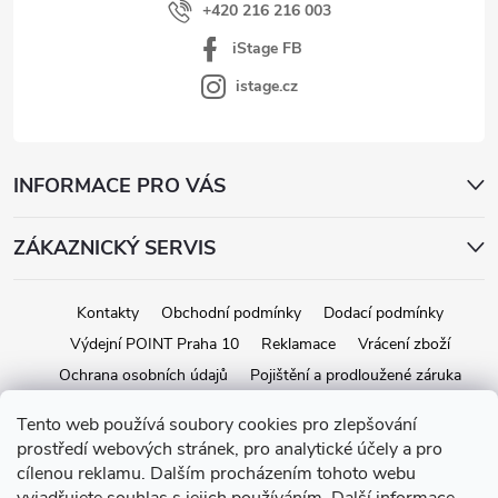
+420 216 216 003
iStage FB
istage.cz
INFORMACE PRO VÁS
ZÁKAZNICKÝ SERVIS
Kontakty
Obchodní podmínky
Dodací podmínky
Výdejní POINT Praha 10
Reklamace
Vrácení zboží
Ochrana osobních údajů
Pojištění a prodloužené záruka
Tento web používá soubory cookies pro zlepšování
prostředí webových stránek, pro analytické účely a pro
Copyright 2026
iStage.cz
. Všechna práva vyhrazena.
Upravit nastavení
cílenou reklamu. Dalším procházením tohoto webu
cookies