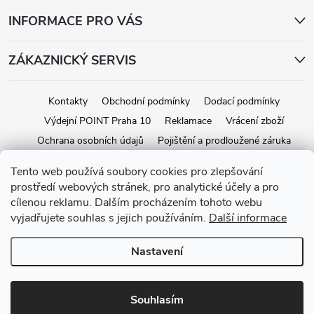
INFORMACE PRO VÁS
ZÁKAZNICKÝ SERVIS
Kontakty
Obchodní podmínky
Dodací podmínky
Výdejní POINT Praha 10
Reklamace
Vrácení zboží
Ochrana osobních údajů
Pojištění a prodloužené záruka
Tento web používá soubory cookies pro zlepšování
prostředí webových stránek, pro analytické účely a pro
Copyright 2026
iStage.cz
. Všechna práva vyhrazena.
Upravit nastavení
cílenou reklamu. Dalším procházením tohoto webu
cookies
vyjadřujete souhlas s jejich používáním.
Další informace
Vytvořil Shoptet
Nastavení
Souhlasím