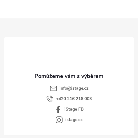
Z
á
p
a
t
í
info
@
istage.cz
+420 216 216 003
iStage FB
istage.cz