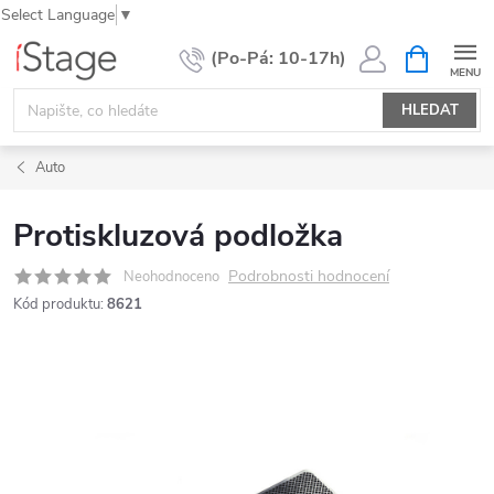
Select Language
▼
Přejít
NÁKUPNÍ
KOŠÍK
na
obsah
HLEDAT
Auto
Protiskluzová podložka
Podrobnosti hodnocení
Neohodnoceno
Kód produktu:
8621