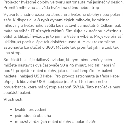
Projektor hvězdné oblohy ve tvaru astronauta má jedinečný design.
Promítá mlhovinu a světla hvězd na stěnu nebo strop.
Vytvořte snadno úžasnou atmosféru hvězdné oblohy nebo polární
záře. K dispozici je
8 typů dynamických mlhovin,
kombinaci
mlhoviny a hvězdného světla lze nastavit samostatně. Celkem pak
máte na výběr
17 různých režimů.
Simulujte skutečnou hvězdnou
oblohu, blikající hvězdy, je to jen na Vašem výběru. Projekce přináší
uklidňující pocit a lépe tak dokážete usnout. Hlavu roztomilého
astronauta lze otáčet o
360°.
Můžete tak promítat jak na zeď, tak
i na strop.
Součástí balení je dálkový ovladač, kterým mimo změny scén
můžete nastavit i dva časovače
90 a 45 minut.
Nic tak nebrání
použít projektor noční oblohy, jako usínací lampičku. V balení
najdete i nabíjecí USB kabel. Pro provoz astronauta je třeba kabel
připojit k libovolné USB nabíječce (např. od telefonu) nebo
powerbance, která má výstup alespoň
5V/1A.
Tato nabíječka není
součástí balení.
Vlastnosti:
kvalitní provedení
jednoduchá obsluha
množství různých noční oblohy a polární záře