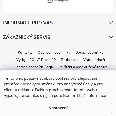
INFORMACE PRO VÁS
ZÁKAZNICKÝ SERVIS
Kontakty
Obchodní podmínky
Dodací podmínky
Výdejní POINT Praha 10
Reklamace
Vrácení zboží
Ochrana osobních údajů
Pojištění a prodloužené záruka
Tento web používá soubory cookies pro zlepšování
prostředí webových stránek, pro analytické účely a pro
Copyright 2026
iStage.cz
. Všechna práva vyhrazena.
Upravit nastavení
cílenou reklamu. Dalším procházením tohoto webu
cookies
vyjadřujete souhlas s jejich používáním.
Další informace
Vytvořil Shoptet
Nastavení