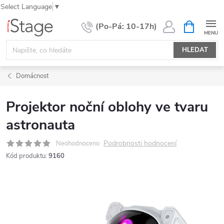
Select Language
▼
Přejít
NÁKUPNÍ
KOŠÍK
na
obsah
HLEDAT
Domácnost
Projektor noční oblohy ve tvaru
astronauta
Podrobnosti hodnocení
Neohodnoceno
Kód produktu:
9160