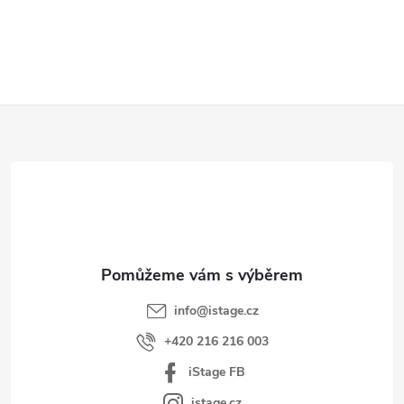
Z
á
p
a
t
í
info
@
istage.cz
+420 216 216 003
iStage FB
istage.cz