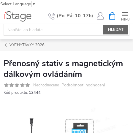
Select Language
▼
Přejít
NÁKUPNÍ
KOŠÍK
na
obsah
HLEDAT
VYCHYTÁVKY 2026
Přenosný stativ s magnetickým
dálkovým ovládáním
Podrobnosti hodnocení
Neohodnoceno
Kód produktu:
12444