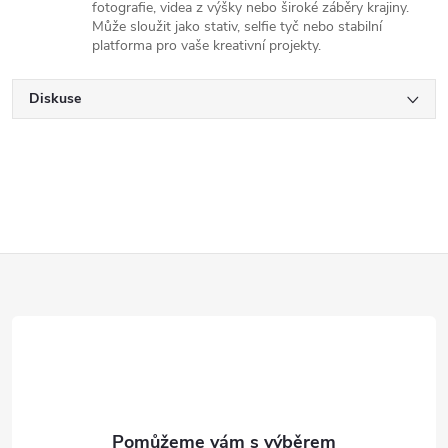
fotografie, videa z výšky nebo široké záběry krajiny.
Může sloužit jako stativ, selfie tyč nebo stabilní
platforma pro vaše kreativní projekty.
Diskuse
Z
á
p
a
t
í