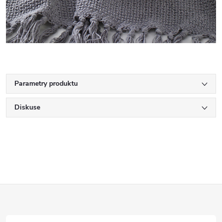
Parametry produktu
Diskuse
Z
á
p