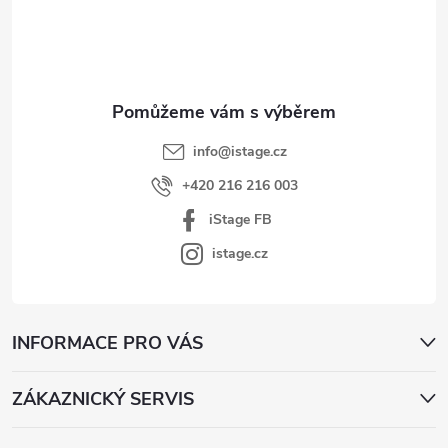
a
t
í
info
@
istage.cz
+420 216 216 003
iStage FB
istage.cz
INFORMACE PRO VÁS
ZÁKAZNICKÝ SERVIS