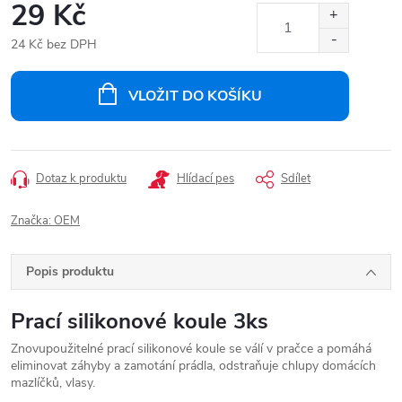
29 Kč
24 Kč bez DPH
Měrná
cena:
VLOŽIT DO KOŠÍKU
Dotaz k produktu
Hlídací pes
Sdílet
Značka:
OEM
Popis produktu
Prací silikonové koule 3ks
Znovupoužitelné prací silikonové koule
se válí v pračce a pomáhá
eliminovat záhyby a zamotání prádla, odstraňuje chlupy domácích
mazlíčků, vlasy.