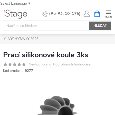
Select Language
▼
Přejít
NÁKUPNÍ
KOŠÍK
na
obsah
HLEDAT
VYCHYTÁVKY 2026
Prací silikonové koule 3ks
Podrobnosti hodnocení
Neohodnoceno
Kód produktu:
9277