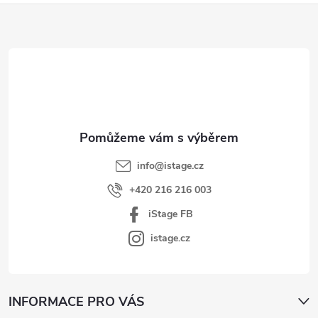
Z
á
p
a
t
í
info
@
istage.cz
+420 216 216 003
iStage FB
istage.cz
INFORMACE PRO VÁS