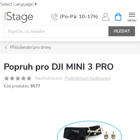
Select Language
▼
Přejít
NÁKUPNÍ
KOŠÍK
na
obsah
HLEDAT
Příslušenství pro drony
Popruh pro DJI MINI 3 PRO
Podrobnosti hodnocení
Neohodnoceno
Kód produktu:
9577