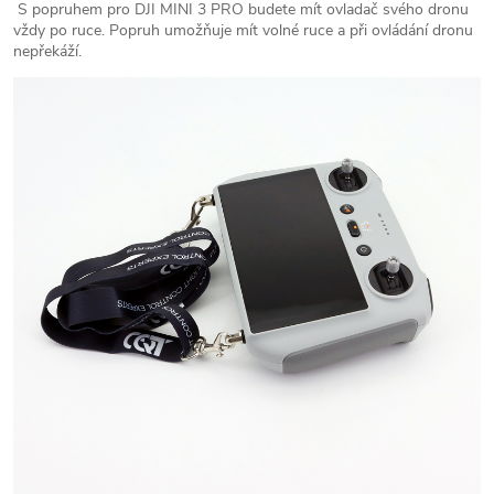
S popruhem pro DJI MINI 3 PRO budete mít ovladač svého dronu
vždy po ruce. Popruh umožňuje mít volné ruce a při ovládání dronu
nepřekáží.