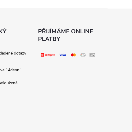
KÝ
PŘIJÍMÁME ONLINE
PLATBY
kladené dotazy
 ve 14denní
rodloužená