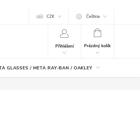
CZK
Čeština
NÁKUPNÍ
KOŠÍK
Prázdný košík
Přihlášení
TA GLASSES / META RAY-BAN / OAKLEY
Robotické