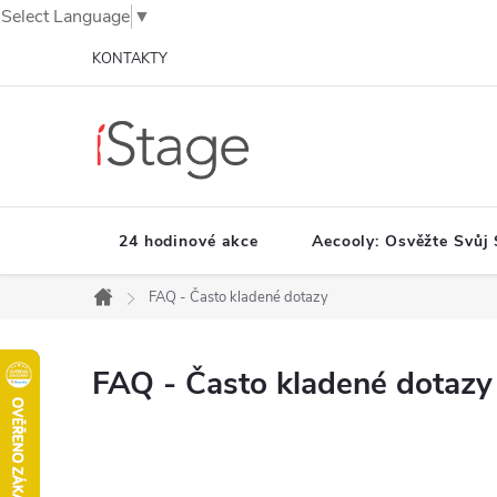
Select Language
▼
Přejít
KONTAKTY
na
obsah
24 hodinové akce
Aecooly: Osvěžte Svůj 
FAQ - Často kladené dotazy
Domů
FAQ - Často kladené dotazy