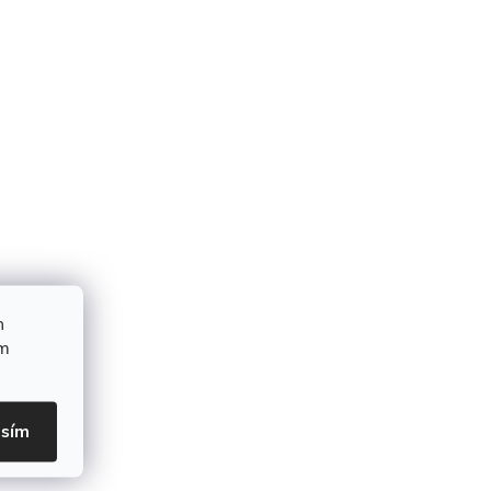
h
ím
asím