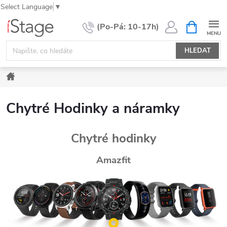
Select Language
▼
Přejít
NÁKUPNÍ
KOŠÍK
na
obsah
HLEDAT
Domů
Chytré Hodinky a náramky
Chytré hodinky
Amazfit