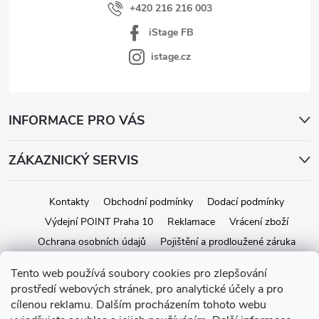
+420 216 216 003
iStage FB
istage.cz
INFORMACE PRO VÁS
ZÁKAZNICKÝ SERVIS
Kontakty
Obchodní podmínky
Dodací podmínky
Výdejní POINT Praha 10
Reklamace
Vrácení zboží
Ochrana osobních údajů
Pojištění a prodloužené záruka
Tento web používá soubory cookies pro zlepšování
prostředí webových stránek, pro analytické účely a pro
Copyright 2026
iStage.cz
. Všechna práva vyhrazena.
Upravit nastavení
cílenou reklamu. Dalším procházením tohoto webu
cookies