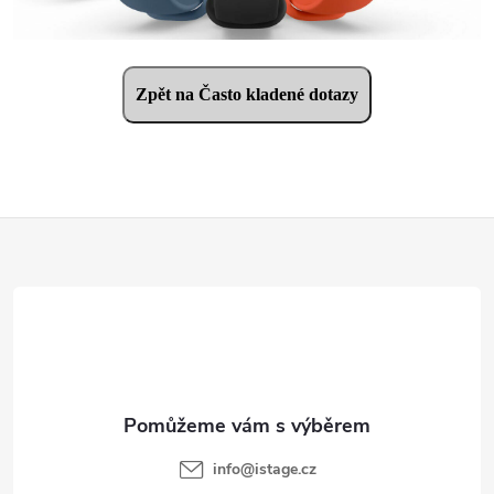
Zpět na Často kladené dotazy
Z
á
p
a
t
í
info
@
istage.cz