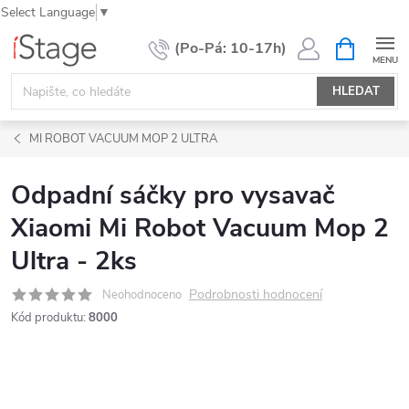
Select Language
▼
Přejít
NÁKUPNÍ
KOŠÍK
na
obsah
HLEDAT
MI ROBOT VACUUM MOP 2 ULTRA
Odpadní sáčky pro vysavač
Xiaomi Mi Robot Vacuum Mop 2
Ultra - 2ks
Podrobnosti hodnocení
Neohodnoceno
Kód produktu:
8000