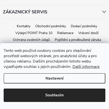
ZÁKAZNICKÝ SERVIS
Kontakty
Obchodní podmínky
Dodací podmínky
Výdejní POINT Praha 10
Reklamace
Vrácení zboží
Ochrana osobních údajů
Pojištění a prodloužené záruka
Tento web používá soubory cookies pro zlepšování
prostředí webových stránek, pro analytické účely a pro
Copyright 2026
iStage.cz
. Všechna práva vyhrazena.
Upravit nastavení
cílenou reklamu. Dalším procházením tohoto webu
cookies
vyjadřujete souhlas s jejich používáním.
Další informace
Vytvořil Shoptet
Nastavení
Souhlasím