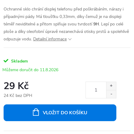
Ochranné sklo chrání displej telefonu před poškrábáním, nárazy i
případnými pády. Má tloušťku 0,33mm, díky čemuž je na displeji
téměř neviditelné a přitom splňuje svou tvrdostí
9H
. Lepí po celé
ploše a díky oleofobní úpravě nezanechává otisky prstů a spolehlivě
odpuzuje vodu.
Detailní informace
Skladem
11.8.2026
29 Kč
24 Kč bez DPH
Měrná
cena:
VLOŽIT DO KOŠÍKU