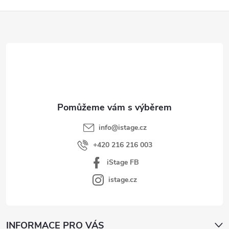
Z
á
p
a
t
í
info
@
istage.cz
+420 216 216 003
iStage FB
istage.cz
INFORMACE PRO VÁS