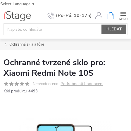
Select Language
▼
Přejít
NÁKUPNÍ
KOŠÍK
na
obsah
HLEDAT
Ochranná skla a fólie
Ochranné tvrzené sklo pro:
Xiaomi Redmi Note 10S
Podrobnosti hodnocení
Neohodnoceno
Kód produktu:
4493