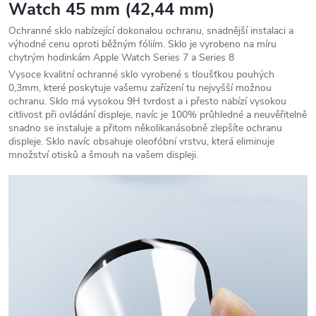
Watch 45 mm (42,44 mm)
Ochranné sklo nabízející dokonalou ochranu, snadnější instalaci a
výhodné cenu oproti běžným fóliím. Sklo je vyrobeno na míru
chytrým hodinkám Apple Watch Series 7 a Series 8
Vysoce kvalitní ochranné sklo vyrobené s tloušťkou pouhých
0,3mm, které poskytuje vašemu zařízení tu nejvyšší možnou
ochranu. Sklo má vysokou 9H tvrdost a i přesto nabízí vysokou
citlivost při ovládání displeje, navíc je 100% průhledné a neuvěřitelně
snadno se instaluje a přitom několikanásobně zlepšíte ochranu
displeje. Sklo navíc obsahuje oleofóbní vrstvu, která eliminuje
množství otisků a šmouh na vašem displeji.