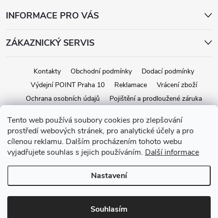
INFORMACE PRO VÁS
ZÁKAZNICKÝ SERVIS
Kontakty
Obchodní podmínky
Dodací podmínky
Výdejní POINT Praha 10
Reklamace
Vrácení zboží
Ochrana osobních údajů
Pojištění a prodloužené záruka
Tento web používá soubory cookies pro zlepšování
prostředí webových stránek, pro analytické účely a pro
Copyright 2026
iStage.cz
. Všechna práva vyhrazena.
Upravit nastavení
cílenou reklamu. Dalším procházením tohoto webu
cookies
vyjadřujete souhlas s jejich používáním.
Další informace
Vytvořil Shoptet
Nastavení
Souhlasím