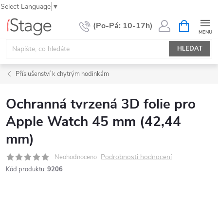
Select Language
▼
Přejít
NÁKUPNÍ
KOŠÍK
na
obsah
HLEDAT
Příslušenství k chytrým hodinkám
Ochranná tvrzená 3D folie pro
Apple Watch 45 mm (42,44
mm)
Podrobnosti hodnocení
Neohodnoceno
Kód produktu:
9206