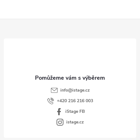
Z
á
p
a
t
í
info
@
istage.cz
+420 216 216 003
iStage FB
istage.cz