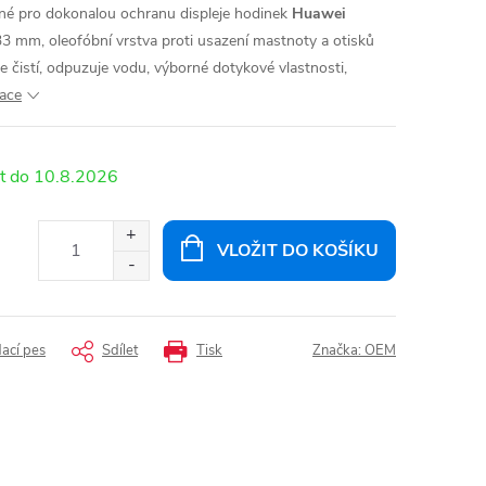
žené pro dokonalou ochranu displeje hodinek
Huawei
,33 mm, oleofóbní vrstva proti usazení mastnoty a otisků
 čistí, odpuzuje vodu, výborné dotykové vlastnosti,
mace
10.8.2026
VLOŽIT DO KOŠÍKU
dací pes
Sdílet
Tisk
Značka:
OEM