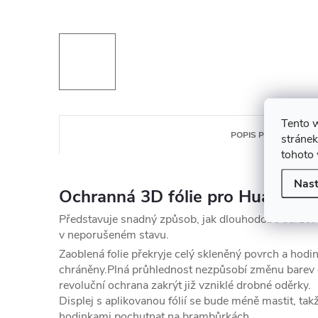
Tento 
POPIS PRODUKTU
stránek
tohoto 
Nast
Ochranná 3D fólie pro Huawei 
Představuje snadný způsob, jak dlouhodobě udržet d
v neporušeném stavu.
Zaoblená folie překryje celý skleněný povrch a hod
chráněny.Plná průhlednost nezpůsobí změnu barev di
revoluční ochrana zakrýt již vzniklé drobné oděrky.
Displej s aplikovanou fólií se bude méně mastit, takž
hodinkami pochutnat na brambůrkách.