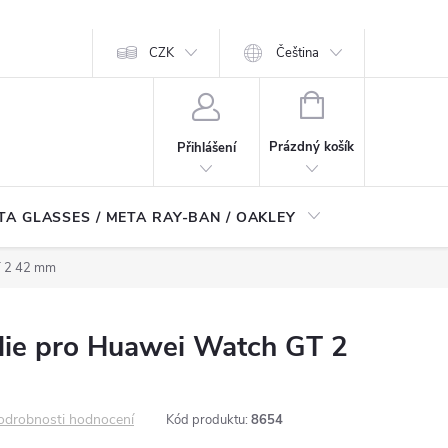
CZK
Čeština
NÁKUPNÍ
KOŠÍK
Prázdný košík
Přihlášení
TA GLASSES / META RAY-BAN / OAKLEY
Robotické
T 2 42 mm
lie pro Huawei Watch GT 2
odrobnosti hodnocení
Kód produktu:
8654