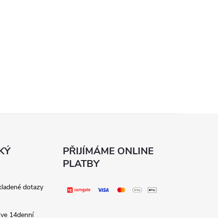
KÝ
PŘIJÍMÁME ONLINE
PLATBY
kladené dotazy
 ve 14denní