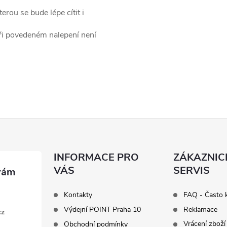
rou se bude lépe cítit i
při povedeném nalepení není
INFORMACE PRO
ZÁKAZNIC
VÁS
SERVIS
Kontakty
FAQ - Často 
Výdejní POINT Praha 10
Reklamace
cz
Vrácení zboží
Obchodní podmínky