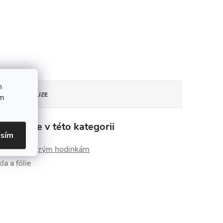
h
DISKUZE
ím
aleznete v této kategorii
asím
enství k chytrým hodinkám
a a fólie