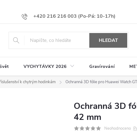
+420 216 216 003
HLEDAT
Svět
VYCHYTÁVKY 2026
Gravírování
ME
říslušenství k chytrým hodinkám
Ochranná 3D fólie pro Huawei Watch G
Ochranná 3D fó
42 mm
P
Neohodnoceno