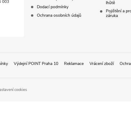
6 003
lhůtě
Dodací podmínky
Pojištění a p
Ochrana osobních údajů
záruka
ínky
Výdejní POINT Praha 10
Reklamace
Vrácení zboží
Ochra
astavení cookies