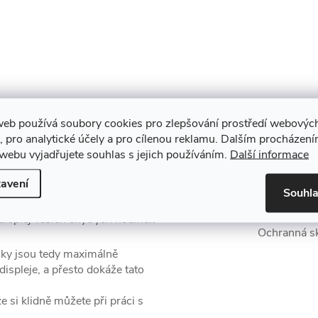
web používá soubory cookies pro zlepšování prostředí webovýc
, pro analytické účely a pro cílenou reklamu. Dalším procházen
webu vyjadřujete souhlas s jejich používáním.
Další informace
Produkt n
avení
Souhl
Watch GT 2 42 mm
Přísluš
isplej vašich chytrých hodinek
Ochranná skl
inky jsou tedy maximálně
spleje, a přesto dokáže tato
e si klidně můžete při práci s