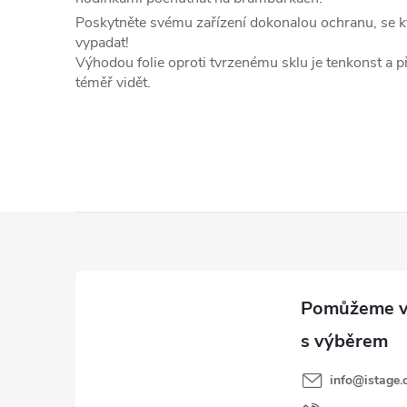
Poskytněte svému zařízení dokonalou ochranu, se kte
vypadat!
Výhodou folie oproti tvrzenému sklu je tenkonst a 
téměř vidět.
Z
á
p
a
t
í
info
@
istage.