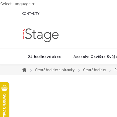
Select Language
▼
Přejít
KONTAKTY
na
obsah
24 hodinové akce
Aecooly: Osvěžte Svůj 
Chytré hodinky a náramky
Chytré hodinky
P
Domů