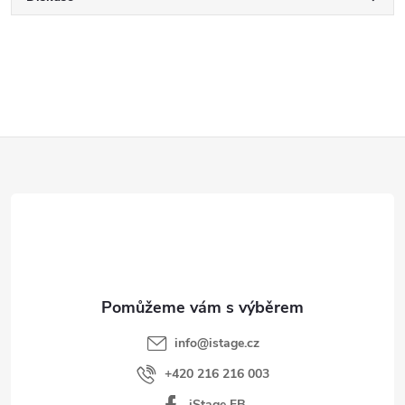
Z
á
p
a
t
í
info
@
istage.cz
+420 216 216 003
iStage FB