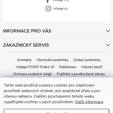
istage.cz
INFORMACE PRO VÁS
ZÁKAZNICKÝ SERVIS
Kontakty
Obchodní podmínky
Dodací podmínky
Výdejní POINT Praha 10
Reklamace
Vrácení zboží
Ochrana osobních údajů
Pojištění a prodloužené záruka
Tento web používá soubory cookies pro zlepšování
prostředí webových stránek, pro analytické účely a pro
Copyright 2026
iStage.cz
. Všechna práva vyhrazena.
Upravit nastavení
cílenou reklamu. Dalším procházením tohoto webu
cookies
vyjadřujete souhlas s jejich používáním.
Další informace
Vytvořil Shoptet