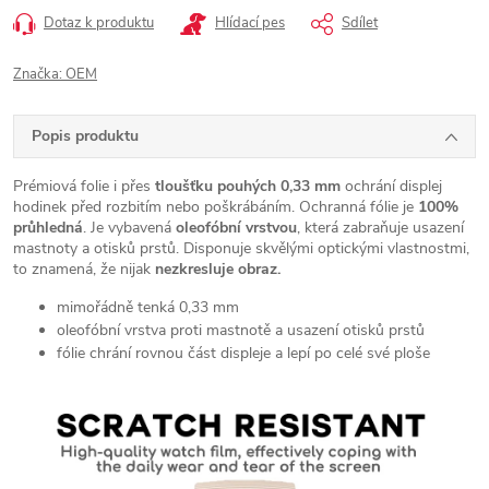
Dotaz k produktu
Hlídací pes
Sdílet
Značka:
OEM
Popis produktu
Prémiová folie i přes
tloušťku pouhých 0,33 mm
ochrání displej
hodinek před rozbitím nebo poškrábáním. Ochranná fólie je
100%
průhledná
. Je vybavená
oleofóbní vrstvou
, která zabraňuje usazení
mastnoty a otisků prstů. Disponuje skvělými optickými vlastnostmi,
to znamená, že nijak
nezkresluje obraz.
mimořádně tenká 0,33 mm
oleofóbní vrstva proti mastnotě a usazení otisků prstů
fólie chrání rovnou část displeje a lepí po celé své ploše