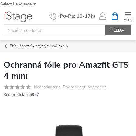
Select Language
▼
Přejít
NÁKUPNÍ
KOŠÍK
na
obsah
HLEDAT
Příslušenství k chytrým hodinkám
Ochranná fólie pro Amazfit GTS
4 mini
Podrobnosti hodnocení
Neohodnoceno
Kód produktu:
5987