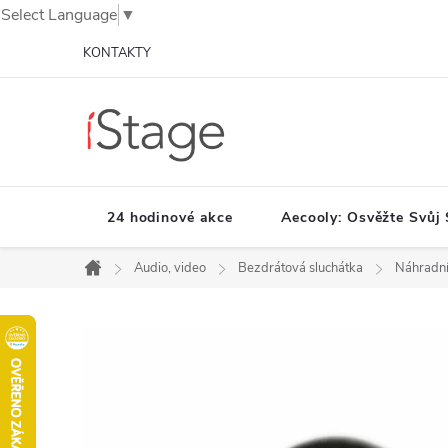
Select Language
▼
Přejít
KONTAKTY
na
obsah
24 hodinové akce
Aecooly: Osvěžte Svůj 
Audio, video
Bezdrátová sluchátka
Náhradní
Domů