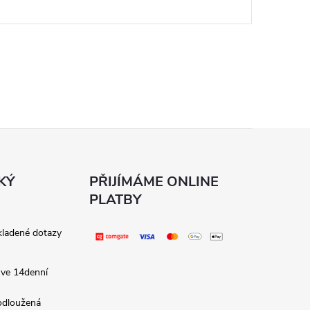
KÝ
PŘIJÍMÁME ONLINE
PLATBY
kladené dotazy
 ve 14denní
rodloužená