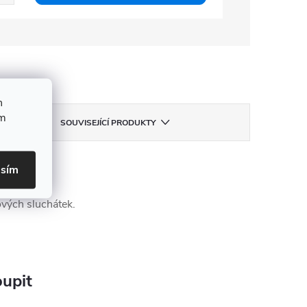
h
ím
SOUVISEJÍCÍ PRODUKTY
asím
ových sluchátek.
upit