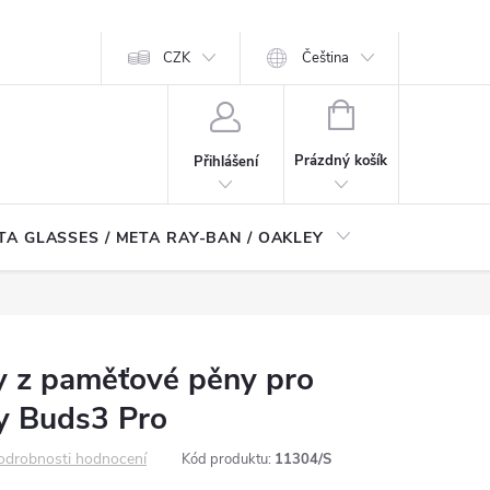
CZK
Čeština
NÁKUPNÍ
KOŠÍK
Prázdný košík
Přihlášení
TA GLASSES / META RAY-BAN / OAKLEY
Robotické
y z paměťové pěny pro
y Buds3 Pro
odrobnosti hodnocení
Kód produktu:
11304/S