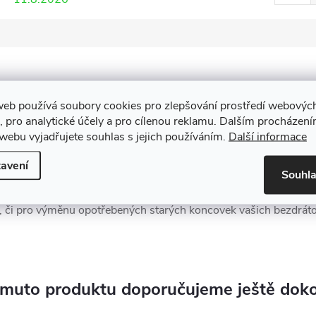
web používá soubory cookies pro zlepšování prostředí webovýc
, pro analytické účely a pro cílenou reklamu. Dalším procházen
DISKUZE
webu vyjadřujete souhlas s jejich používáním.
Další informace
avení
Souhl
ny pro Samsung Galaxy Buds3 Pro
ě, či pro výměnu opotřebených starých koncovek vašich bezdrát
omuto produktu doporučujeme ještě doko