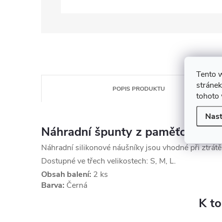
Tento 
stránek
POPIS PRODUKTU
tohoto 
Nast
Náhradní špunty z paměťové pě
Náhradní silikonové náušníky jsou vhodné při ztrát
Dostupné ve třech velikostech: S, M, L.
Obsah balení:
2 ks
Barva:
Černá
K t