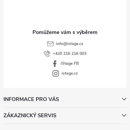
a
t
í
info
@
istage.cz
+420 216 216 003
iStage FB
istage.cz
INFORMACE PRO VÁS
ZÁKAZNICKÝ SERVIS