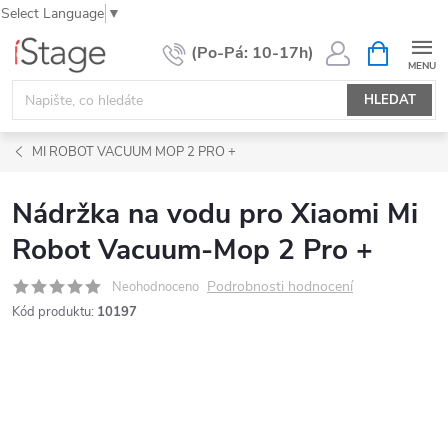
Select Language
▼
Přejít
NÁKUPNÍ
KOŠÍK
na
obsah
HLEDAT
MI ROBOT VACUUM MOP 2 PRO +
Nádržka na vodu pro Xiaomi Mi
Robot Vacuum-Mop 2 Pro +
Podrobnosti hodnocení
Neohodnoceno
Kód produktu:
10197