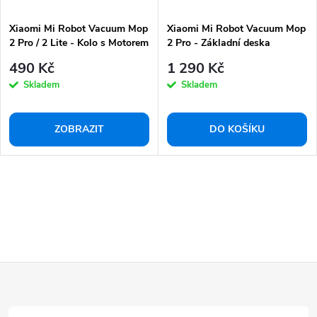
Xiaomi Mi Robot Vacuum Mop
Xiaomi Mi Robot Vacuum Mop
2 Pro / 2 Lite - Kolo s Motorem
2 Pro - Základní deska
490 Kč
1 290 Kč
Skladem
Skladem
ZOBRAZIT
DO KOŠÍKU
Z
á
p