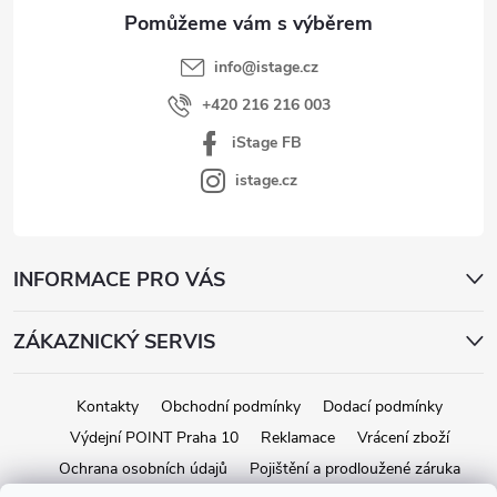
í
info
@
istage.cz
+420 216 216 003
iStage FB
istage.cz
INFORMACE PRO VÁS
ZÁKAZNICKÝ SERVIS
Kontakty
Obchodní podmínky
Dodací podmínky
Výdejní POINT Praha 10
Reklamace
Vrácení zboží
Ochrana osobních údajů
Pojištění a prodloužené záruka