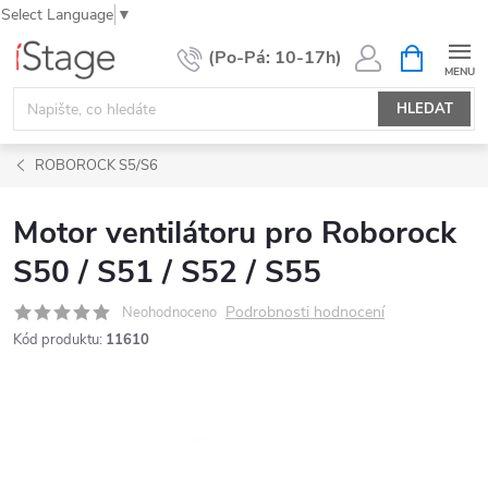
Select Language
▼
Přejít
NÁKUPNÍ
KOŠÍK
na
obsah
HLEDAT
ROBOROCK S5/S6
Motor ventilátoru pro Roborock
S50 / S51 / S52 / S55
Podrobnosti hodnocení
Neohodnoceno
Kód produktu:
11610