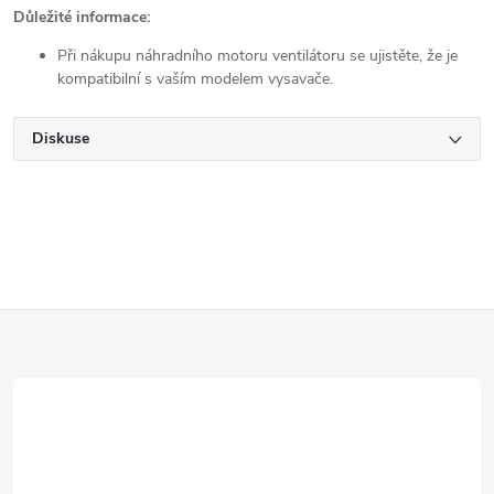
Důležité informace:
Při nákupu náhradního motoru ventilátoru se ujistěte, že je
kompatibilní s vaším modelem vysavače.
Diskuse
Z
á
p
a
t