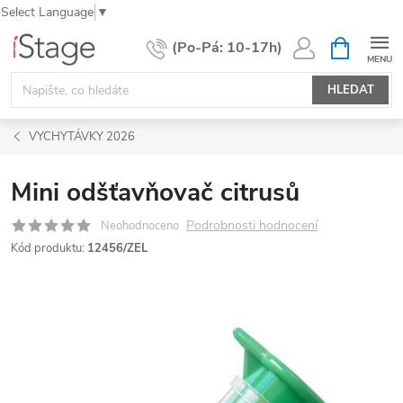
Select Language
▼
Přejít
NÁKUPNÍ
KOŠÍK
na
obsah
HLEDAT
VYCHYTÁVKY 2026
Mini odšťavňovač citrusů
Podrobnosti hodnocení
Neohodnoceno
Kód produktu:
12456/ZEL