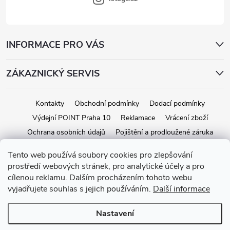
INFORMACE PRO VÁS
ZÁKAZNICKÝ SERVIS
Kontakty
Obchodní podmínky
Dodací podmínky
Výdejní POINT Praha 10
Reklamace
Vrácení zboží
Ochrana osobních údajů
Pojištění a prodloužené záruka
Tento web používá soubory cookies pro zlepšování
prostředí webových stránek, pro analytické účely a pro
Copyright 2026
iStage.cz
. Všechna práva vyhrazena.
Upravit nastavení
cílenou reklamu. Dalším procházením tohoto webu
cookies
vyjadřujete souhlas s jejich používáním.
Další informace
Vytvořil Shoptet
Nastavení