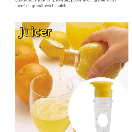
odšťavňování citronů, limetek, pomerančů, grapefruitů i
menších granátových jablek.