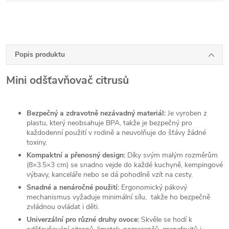
Popis produktu
Mini odšťavňovač citrusů
Bezpečný a zdravotně nezávadný materiál:
Je vyroben z
plastu, který neobsahuje BPA, takže je bezpečný pro
každodenní použití v rodině a neuvolňuje do šťávy žádné
toxiny.
Kompaktní a přenosný design:
Díky svým malým rozměrům
(8×3.5×3 cm) se snadno vejde do každé kuchyně, kempingové
výbavy, kanceláře nebo se dá pohodlně vzít na cesty.
Snadné a nenáročné použití:
Ergonomický pákový
mechanismus vyžaduje minimální sílu, takže ho bezpečně
zvládnou ovládat i děti.
Univerzální pro různé druhy ovoce:
Skvěle se hodí k