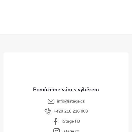
Z
á
p
a
t
í
info
@
istage.cz
+420 216 216 003
iStage FB
istage.cz