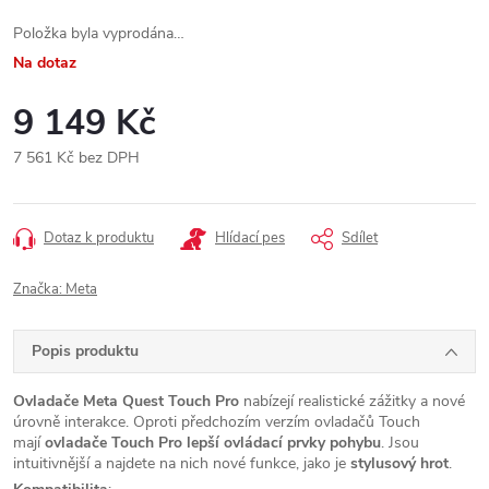
Položka byla vyprodána…
Na dotaz
9 149 Kč
7 561 Kč bez DPH
Měrná
cena:
Dotaz k produktu
Hlídací pes
Sdílet
Značka:
Meta
Popis produktu
Ovladače Meta Quest Touch Pro
nabízejí realistické zážitky a nové
úrovně interakce. Oproti předchozím verzím ovladačů Touch
mají
ovladače Touch Pro lepší ovládací prvky pohybu
. Jsou
intuitivnější a najdete na nich nové funkce, jako je
stylusový hrot
.