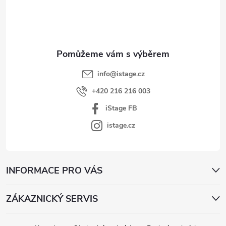
a
t
í
info
@
istage.cz
+420 216 216 003
iStage FB
istage.cz
INFORMACE PRO VÁS
ZÁKAZNICKÝ SERVIS