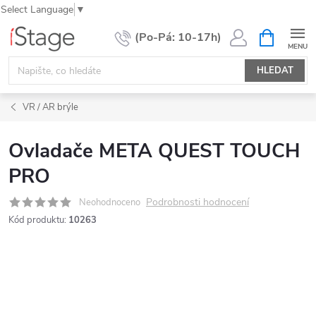
Select Language
▼
Přejít
NÁKUPNÍ
KOŠÍK
na
obsah
HLEDAT
VR / AR brýle
Ovladače META QUEST TOUCH
PRO
Podrobnosti hodnocení
Neohodnoceno
Kód produktu:
10263