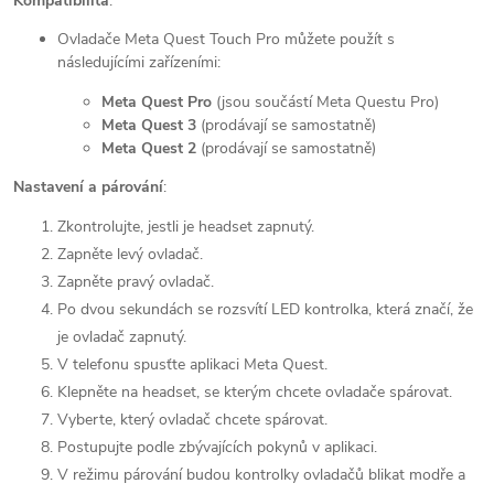
Kompatibilita
:
Ovladače Meta Quest Touch Pro můžete použít s
následujícími zařízeními:
Meta Quest Pro
(jsou součástí Meta Questu Pro)
Meta Quest 3
(prodávají se samostatně)
Meta Quest 2
(prodávají se samostatně)
Nastavení a párování
:
Zkontrolujte, jestli je headset zapnutý.
Zapněte levý ovladač.
Zapněte pravý ovladač.
Po dvou sekundách se rozsvítí LED kontrolka, která značí, že
je ovladač zapnutý.
V telefonu spusťte aplikaci Meta Quest.
Klepněte na headset, se kterým chcete ovladače spárovat.
Vyberte, který ovladač chcete spárovat.
Postupujte podle zbývajících pokynů v aplikaci.
V režimu párování budou kontrolky ovladačů blikat modře a