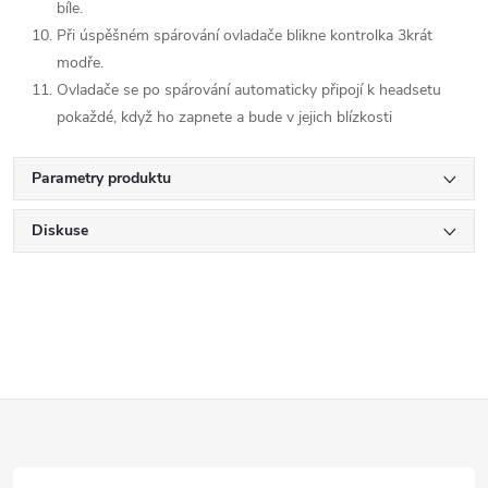
bíle.
Při úspěšném spárování ovladače blikne kontrolka 3krát
modře.
Ovladače se po spárování automaticky připojí k headsetu
pokaždé, když ho zapnete a bude v jejich blízkosti
Parametry produktu
Diskuse
Z
á
p