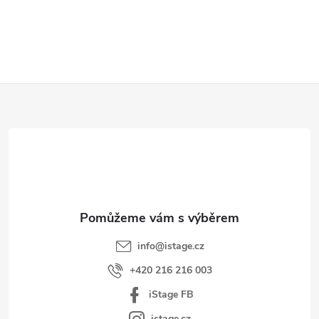
Z
á
p
a
t
í
info
@
istage.cz
+420 216 216 003
iStage FB
istage.cz