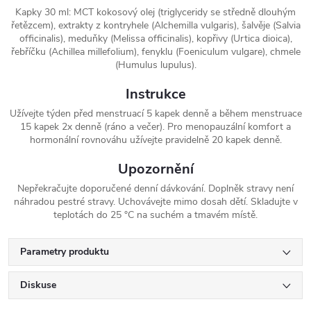
Kapky 30 ml: MCT kokosový olej (triglyceridy se středně dlouhým
řetězcem), extrakty z kontryhele (Alchemilla vulgaris), šalvěje (Salvia
officinalis), meduňky (Melissa officinalis), kopřivy (Urtica dioica),
řebříčku (Achillea millefolium), fenyklu (Foeniculum vulgare), chmele
(Humulus lupulus).
Instrukce
Užívejte týden před menstruací 5 kapek denně a během menstruace
15 kapek 2x denně (ráno a večer). Pro menopauzální komfort a
hormonální rovnováhu užívejte pravidelně 20 kapek denně.
Upozornění
Nepřekračujte doporučené denní dávkování. Doplněk stravy není
náhradou pestré stravy. Uchovávejte mimo dosah dětí. Skladujte v
teplotách do 25 °C na suchém a tmavém místě.
Parametry produktu
Diskuse