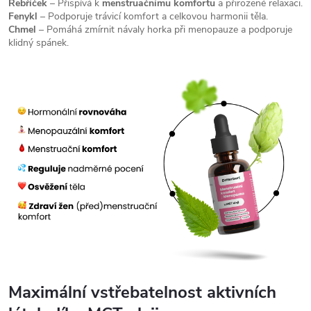
Řebříček
– Přispívá k
menstruačnímu komfortu
a přirozené relaxaci.
Fenykl
– Podporuje trávicí komfort a celkovou harmonii těla.
Chmel
– Pomáhá zmírnit návaly horka při menopauze a podporuje
klidný spánek.
Maximální vstřebatelnost aktivních