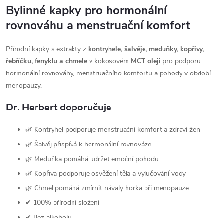
Bylinné kapky pro hormonální
rovnováhu a menstruační komfort
Přírodní kapky s extrakty z
kontryhele, šalvěje, meduňky, kopřivy,
řebříčku, fenyklu a chmele
v kokosovém
MCT oleji
pro podporu
hormonální rovnováhy, menstruačního komfortu a pohody v období
menopauzy.
Dr. Herbert doporučuje
🌿 Kontryhel podporuje menstruační komfort a zdraví žen
🌿 Šalvěj přispívá k hormonální rovnováze
🌿 Meduňka pomáhá udržet emoční pohodu
🌿 Kopřiva podporuje osvěžení těla a vylučování vody
🌿 Chmel pomáhá zmírnit návaly horka při menopauze
✔ 100% přírodní složení
✔ Bez alkoholu