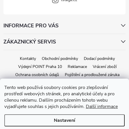
INFORMACE PRO VÁS
ZÁKAZNICKÝ SERVIS
Kontakty
Obchodní podmínky
Dodací podmínky
Výdejní POINT Praha 10
Reklamace
Vrácení zboží
Ochrana osobních údajů
Pojištění a prodloužené záruka
Tento web používá soubory cookies pro zlepšování
prostředí webových stránek, pro analytické účely a pro
Copyright 2026
iStage.cz
. Všechna práva vyhrazena.
Upravit nastavení
cílenou reklamu. Dalším procházením tohoto webu
cookies
vyjadřujete souhlas s jejich používáním.
Další informace
Vytvořil Shoptet
Nastavení