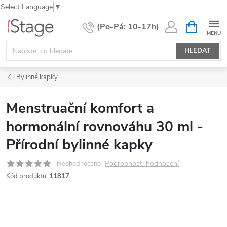
Select Language
▼
Přejít
NÁKUPNÍ
KOŠÍK
na
obsah
HLEDAT
Bylinné kapky
Menstruační komfort a
hormonální rovnováhu 30 ml -
Přírodní bylinné kapky
Podrobnosti hodnocení
Neohodnoceno
Kód produktu:
11817