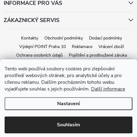
INFORMACE PRO VÁS
ZÁKAZNICKÝ SERVIS
Kontakty
Obchodní podmínky
Dodací podmínky
Výdejní POINT Praha 10
Reklamace
Vrácení zboží
Ochrana osobních údajů
Pojištění a prodloužené záruka
Tento web používá soubory cookies pro zlepšování
prostředí webových stránek, pro analytické účely a pro
Copyright 2026
iStage.cz
. Všechna práva vyhrazena.
Upravit nastavení
cílenou reklamu. Dalším procházením tohoto webu
cookies
vyjadřujete souhlas s jejich používáním.
Další informace
Vytvořil Shoptet
Nastavení
Souhlasím