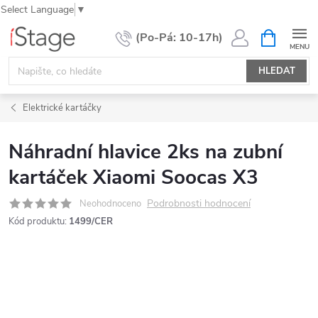
Select Language
▼
Přejít
NÁKUPNÍ
KOŠÍK
na
obsah
HLEDAT
Elektrické kartáčky
Náhradní hlavice 2ks na zubní
kartáček Xiaomi Soocas X3
Podrobnosti hodnocení
Neohodnoceno
Kód produktu:
1499/CER