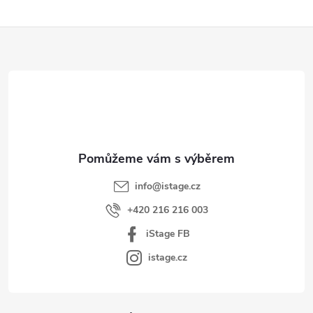
Z
á
p
a
t
í
info
@
istage.cz
+420 216 216 003
iStage FB
istage.cz