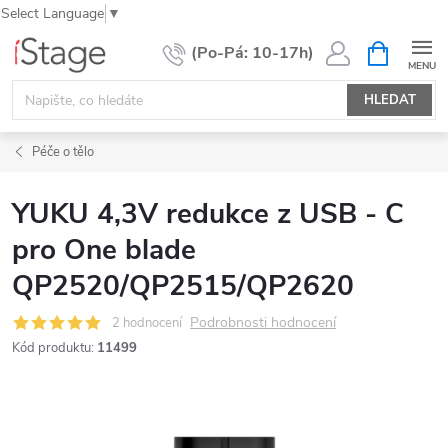
Select Language
▼
Přejít
NÁKUPNÍ
KOŠÍK
na
obsah
HLEDAT
Péče o tělo
YUKU 4,3V redukce z USB - C
pro One blade
QP2520/QP2515/QP2620
Podrobnosti hodnocení
2 hodnocení
Kód produktu:
11499