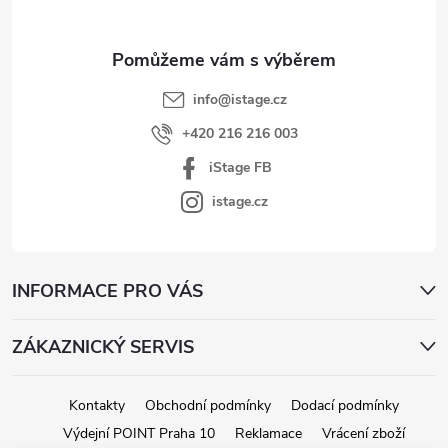
t
í
info
@
istage.cz
+420 216 216 003
iStage FB
istage.cz
INFORMACE PRO VÁS
ZÁKAZNICKÝ SERVIS
Kontakty
Obchodní podmínky
Dodací podmínky
Výdejní POINT Praha 10
Reklamace
Vrácení zboží