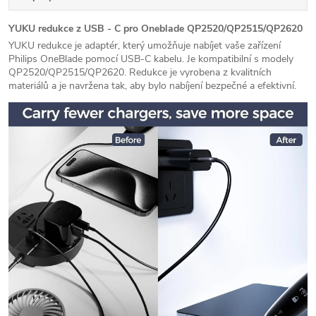
YUKU redukce z USB - C pro Oneblade
QP2520/QP2515/QP2620
YUKU redukce je adaptér, který umožňuje nabíjet vaše zařízení
Philips OneBlade pomocí USB-C kabelu. Je kompatibilní s modely
QP2520/QP2515/QP2620. Redukce je vyrobena z kvalitních
materiálů a je navržena tak, aby bylo nabíjení bezpečné a efektivní.