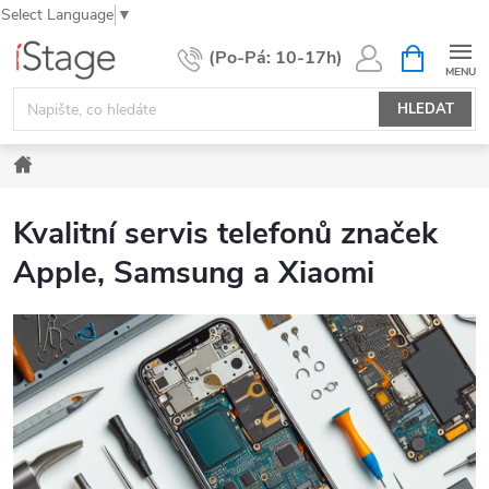
Select Language
▼
Přejít
NÁKUPNÍ
KOŠÍK
na
obsah
HLEDAT
Domů
Kvalitní servis telefonů značek
Apple, Samsung a Xiaomi