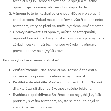
technici mají zkušenosti s výměnou displejů a můžeme
opravit nejen zlomený, ale i neodpovídající displej.
Výměnu baterie:
Kvalitní baterie jsou klíčové pro správný
chod telefonu. Pokud máte problémy s výdrží baterie nebo
telefonem, který se přehřívá, může být třeba vyměnit baterii.
Opravy hardware:
Od oprav týkajících se fotoaparátů,
reproduktorů a konektivity po složitější opravy jako výměna
základní desky - naši technici jsou vyškoleni a připraveni
provést opravy na nejvyšší úrovni.
Proč si vybrat naši servisní službu?
Zkušení technici:
Naši technici mají rozsáhlé znalosti a
zkušenosti s opravami telefonů různých značek.
Kvalitní náhradní díly:
Používáme pouze kvalitní náhradní
díly, které zajistí dlouhou životnost vašeho telefonu.
Rychlost a spolehlivost:
Snažíme se co nejrychleji vyřešit
problémy s vaším telefonem, abyste se mohli co nejdříve
vrátit k běžnému používání.