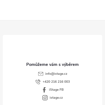
Z
á
p
a
t
í
info
@
istage.cz
+420 216 216 003
iStage FB
istage.cz