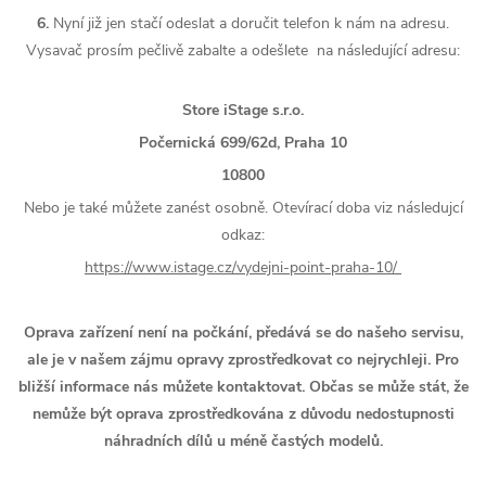
6.
Nyní již jen stačí odeslat a doručit telefon k nám na adresu.
Vysavač prosím pečlivě zabalte a odešlete na následující adresu:
Store iStage s.r.o.
Počernická 699/62d, Praha 10
10800
Nebo je také můžete zanést osobně. Otevírací doba viz následujcí
odkaz:
https://www.istage.cz/vydejni-point-praha-10/
Oprava zařízení není na počkání, předává se do našeho servisu,
ale je v našem zájmu opravy zprostředkovat co nejrychleji. Pro
bližší informace nás můžete kontaktovat. Občas se může stát, že
nemůže být oprava zprostředkována z důvodu nedostupnosti
náhradních dílů u méně častých modelů.