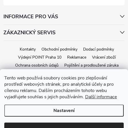
INFORMACE PRO VÁS
ZÁKAZNICKÝ SERVIS
Kontakty
Obchodní podmínky
Dodací podmínky
Výdejní POINT Praha 10
Reklamace
Vrácení zboží
Ochrana osobních údajů
Pojištění a prodloužené záruka
Tento web používá soubory cookies pro zlepšování
prostředí webových stránek, pro analytické účely a pro
Copyright 2026
iStage.cz
. Všechna práva vyhrazena.
Upravit nastavení
cílenou reklamu. Dalším procházením tohoto webu
cookies
vyjadřujete souhlas s jejich používáním.
Další informace
Vytvořil Shoptet
Nastavení