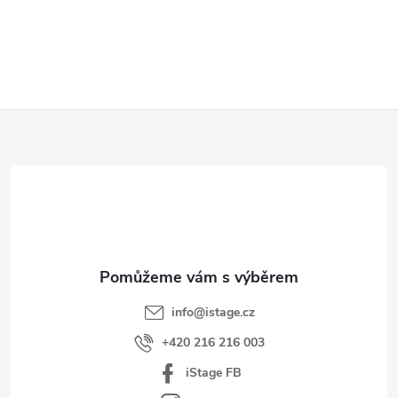
Z
á
p
a
t
í
info
@
istage.cz
+420 216 216 003
iStage FB