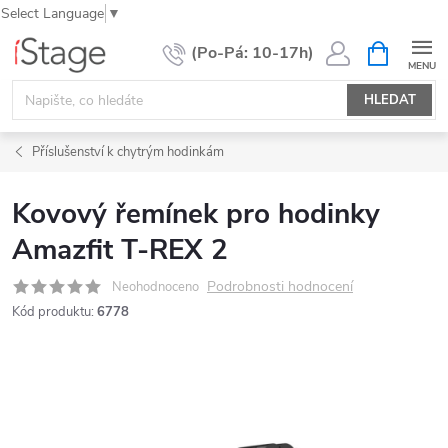
Select Language
▼
Přejít
NÁKUPNÍ
KOŠÍK
na
obsah
HLEDAT
Příslušenství k chytrým hodinkám
Kovový řemínek pro hodinky
Amazfit T-REX 2
Podrobnosti hodnocení
Neohodnoceno
Kód produktu:
6778