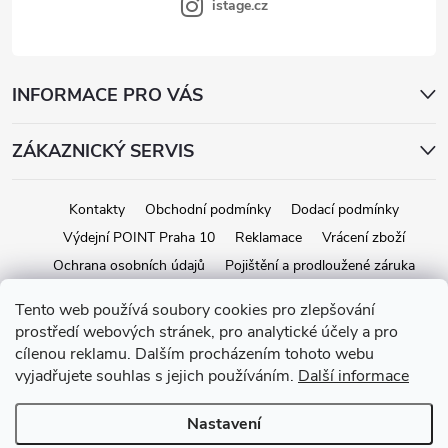
istage.cz
INFORMACE PRO VÁS
ZÁKAZNICKÝ SERVIS
Kontakty
Obchodní podmínky
Dodací podmínky
Výdejní POINT Praha 10
Reklamace
Vrácení zboží
Ochrana osobních údajů
Pojištění a prodloužené záruka
Tento web používá soubory cookies pro zlepšování
prostředí webových stránek, pro analytické účely a pro
Copyright 2026
iStage.cz
. Všechna práva vyhrazena.
Upravit nastavení
cílenou reklamu. Dalším procházením tohoto webu
cookies
vyjadřujete souhlas s jejich používáním.
Další informace
Vytvořil Shoptet
Nastavení