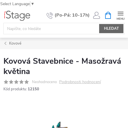
Select Language
▼
Přejít
NÁKUPNÍ
KOŠÍK
na
obsah
HLEDAT
Kovové
Kovová Stavebnice - Masožravá
květina
Podrobnosti hodnocení
Neohodnoceno
Kód produktu:
12150