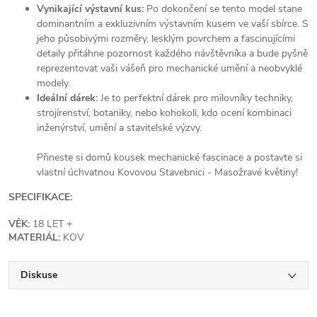
Vynikající výstavní kus:
Po dokončení se tento model stane
dominantním a exkluzivním výstavním kusem ve vaší sbírce. S
jeho působivými rozměry, lesklým povrchem a fascinujícími
detaily přitáhne pozornost každého návštěvníka a bude pyšně
reprezentovat vaši vášeň pro mechanické umění a neobvyklé
modely.
Ideální dárek:
Je to perfektní dárek pro milovníky techniky,
strojírenství, botaniky, nebo kohokoli, kdo ocení kombinaci
inženýrství, umění a stavitelské výzvy.
Přineste si domů kousek mechanické fascinace a postavte si
vlastní úchvatnou Kovovou Stavebnici - Masožravé květiny!
SPECIFIKACE:
VĚK:
18 LET +
MATERIÁL:
KOV
Diskuse