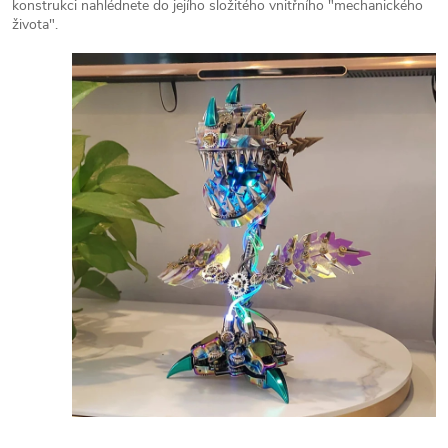
konstrukci nahlédnete do jejího složitého vnitřního "mechanického
života".