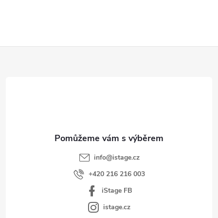
Z
á
p
a
t
í
info
@
istage.cz
+420 216 216 003
iStage FB
istage.cz