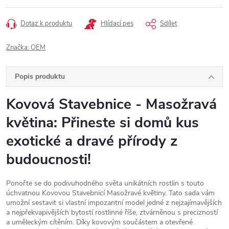
Dotaz k produktu
Hlídací pes
Sdílet
Značka:
OEM
Popis produktu
Kovová Stavebnice - Masožravá
květina: Přineste si domů kus
exotické a dravé přírody z
budoucnosti!
Ponořte se do podivuhodného světa unikátních rostlin s touto
úchvatnou Kovovou Stavebnicí Masožravé květiny. Tato sada vám
umožní sestavit si vlastní impozantní model jedné z nejzajímavějších
a nejpřekvapivějších bytostí rostlinné říše, ztvárněnou s precizností
a uměleckým cítěním. Díky kovovým součástem a otevřené