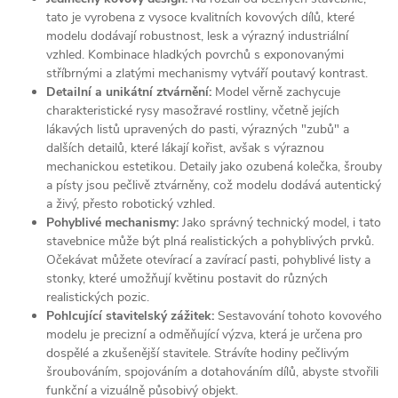
tato je vyrobena z vysoce kvalitních kovových dílů, které
modelu dodávají robustnost, lesk a výrazný industriální
vzhled. Kombinace hladkých povrchů s exponovanými
stříbrnými a zlatými mechanismy vytváří poutavý kontrast.
Detailní a unikátní ztvárnění:
Model věrně zachycuje
charakteristické rysy masožravé rostliny, včetně jejích
lákavých listů upravených do pasti, výrazných "zubů" a
dalších detailů, které lákají kořist, avšak s výraznou
mechanickou estetikou. Detaily jako ozubená kolečka, šrouby
a písty jsou pečlivě ztvárněny, což modelu dodává autentický
a živý, přesto robotický vzhled.
Pohyblivé mechanismy:
Jako správný technický model, i tato
stavebnice může být plná realistických a pohyblivých prvků.
Očekávat můžete otevírací a zavírací pasti, pohyblivé listy a
stonky, které umožňují květinu postavit do různých
realistických pozic.
Pohlcující stavitelský zážitek:
Sestavování tohoto kovového
modelu je precizní a odměňující výzva, která je určena pro
dospělé a zkušenější stavitele. Strávíte hodiny pečlivým
šroubováním, spojováním a dotahováním dílů, abyste stvořili
funkční a vizuálně působivý objekt.