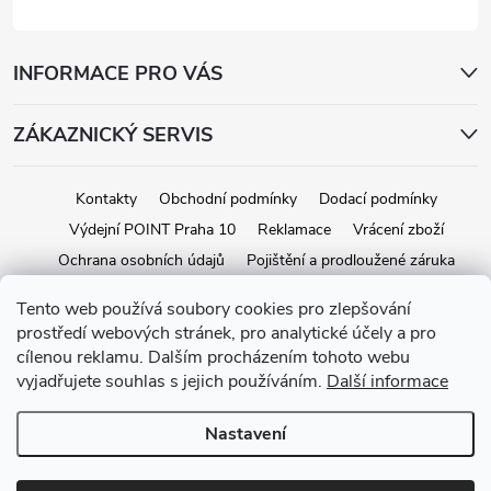
INFORMACE PRO VÁS
ZÁKAZNICKÝ SERVIS
Kontakty
Obchodní podmínky
Dodací podmínky
Výdejní POINT Praha 10
Reklamace
Vrácení zboží
Ochrana osobních údajů
Pojištění a prodloužené záruka
Tento web používá soubory cookies pro zlepšování
prostředí webových stránek, pro analytické účely a pro
Copyright 2026
iStage.cz
. Všechna práva vyhrazena.
Upravit nastavení
cílenou reklamu. Dalším procházením tohoto webu
cookies
vyjadřujete souhlas s jejich používáním.
Další informace
Vytvořil Shoptet
Nastavení