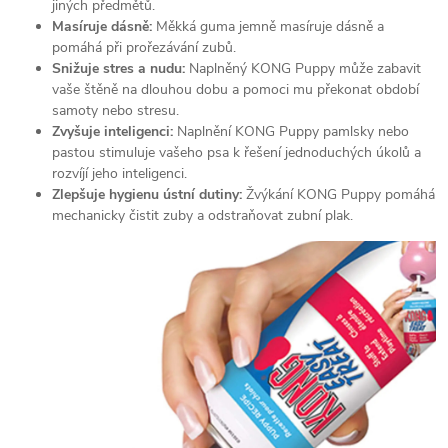
jiných předmětů.
Masíruje dásně:
Měkká guma jemně masíruje dásně a
pomáhá při prořezávání zubů.
Snižuje stres a nudu:
Naplněný KONG Puppy může zabavit
vaše štěně na dlouhou dobu a pomoci mu překonat období
samoty nebo stresu.
Zvyšuje inteligenci:
Naplnění KONG Puppy pamlsky nebo
pastou stimuluje vašeho psa k řešení jednoduchých úkolů a
rozvíjí jeho inteligenci.
Zlepšuje hygienu ústní dutiny:
Žvýkání KONG Puppy pomáhá
mechanicky čistit zuby a odstraňovat zubní plak.