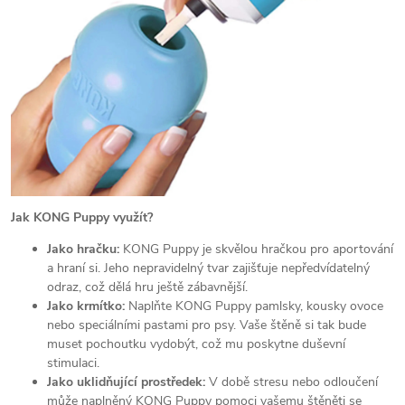
Jak KONG Puppy využít?
Jako hračku:
KONG Puppy je skvělou hračkou pro aportování
a hraní si. Jeho nepravidelný tvar zajišťuje nepředvídatelný
odraz, což dělá hru ještě zábavnější.
Jako krmítko:
Naplňte KONG Puppy pamlsky, kousky ovoce
nebo speciálními pastami pro psy. Vaše štěně si tak bude
muset pochoutku vydobýt, což mu poskytne duševní
stimulaci.
Jako uklidňující prostředek:
V době stresu nebo odloučení
může naplněný KONG Puppy pomoci vašemu štěněti se