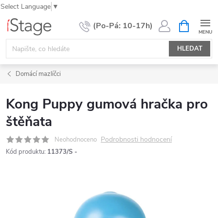
Select Language
▼
Přejít
NÁKUPNÍ
KOŠÍK
na
obsah
HLEDAT
Domácí mazlíčci
Kong Puppy gumová hračka pro
štěňata
Podrobnosti hodnocení
Neohodnoceno
Kód produktu:
11373/S -