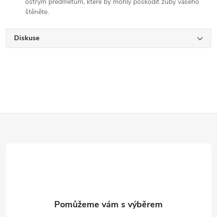
ostrým předmětům, které by mohly poškodit zuby vašeho
štěněte.
Diskuse
Z
á
p
a
t
í