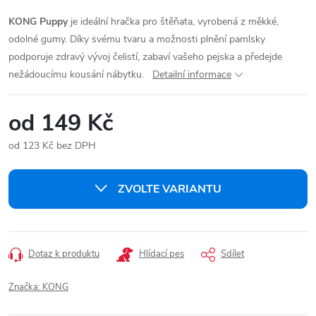
KONG Puppy
je ideální hračka pro štěňata, vyrobená z měkké,
odolné gumy. Díky svému tvaru a možnosti plnění pamlsky
podporuje zdravý vývoj čelistí, zabaví vašeho pejska a předejde
nežádoucímu kousání nábytku.
Detailní informace
od
149 Kč
od
123 Kč
bez DPH
Měrná
cena:
ZVOLTE VARIANTU
Dotaz k produktu
Hlídací pes
Sdílet
Značka:
KONG