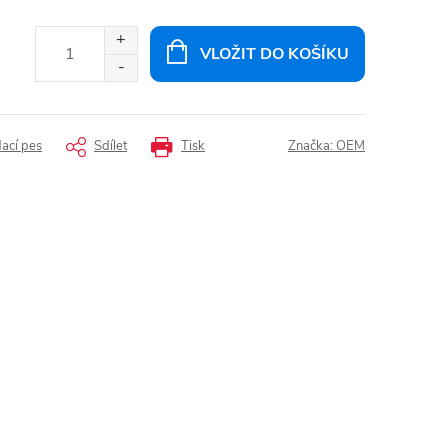
VLOŽIT DO KOŠÍKU
dací pes
Sdílet
Tisk
Značka:
OEM