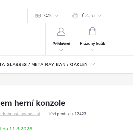
CZK
Čeština
NÁKUPNÍ
KOŠÍK
Prázdný košík
Přihlášení
TA GLASSES / META RAY-BAN / OAKLEY
Robotické
em herní konzole
odrobnosti hodnocení
Kód produktu:
12423
11.8.2026