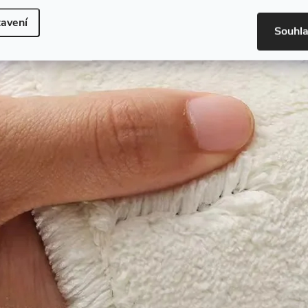
avení
Souhl