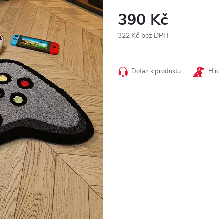
390 Kč
322 Kč bez DPH
Měrná
cena:
Dotaz k produktu
Hlí