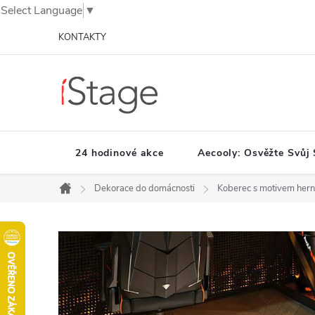
Select Language
▼
Přejít
KONTAKTY
na
obsah
24 hodinové akce
Aecooly: Osvěžte Svůj 
Dekorace do domácnosti
Koberec s motivem hern
Domů