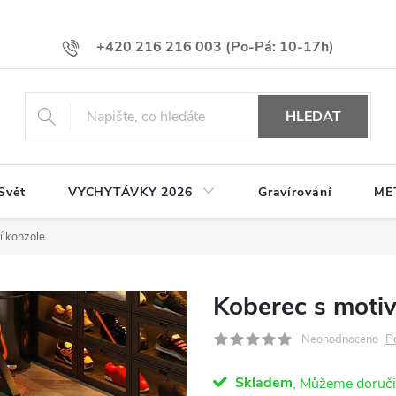
+420 216 216 003
HLEDAT
Svět
VYCHYTÁVKY 2026
Gravírování
ME
í konzole
Koberec s motiv
P
Neohodnoceno
Skladem