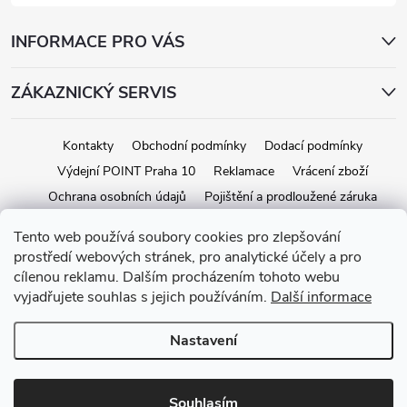
INFORMACE PRO VÁS
ZÁKAZNICKÝ SERVIS
Kontakty
Obchodní podmínky
Dodací podmínky
Výdejní POINT Praha 10
Reklamace
Vrácení zboží
Ochrana osobních údajů
Pojištění a prodloužené záruka
Tento web používá soubory cookies pro zlepšování
prostředí webových stránek, pro analytické účely a pro
Copyright 2026
iStage.cz
. Všechna práva vyhrazena.
Upravit nastavení
cílenou reklamu. Dalším procházením tohoto webu
cookies
vyjadřujete souhlas s jejich používáním.
Další informace
Vytvořil Shoptet
Nastavení
Souhlasím