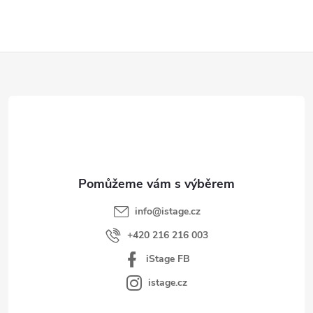
Z
á
p
a
t
í
info
@
istage.cz
+420 216 216 003
iStage FB
istage.cz