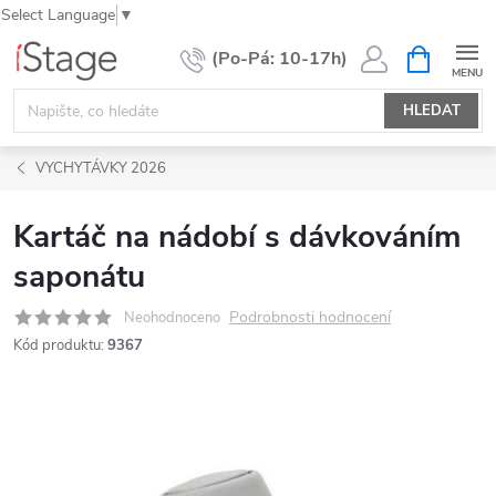
Select Language
▼
Přejít
NÁKUPNÍ
KOŠÍK
na
obsah
HLEDAT
VYCHYTÁVKY 2026
Kartáč na nádobí s dávkováním
saponátu
Podrobnosti hodnocení
Neohodnoceno
Kód produktu:
9367