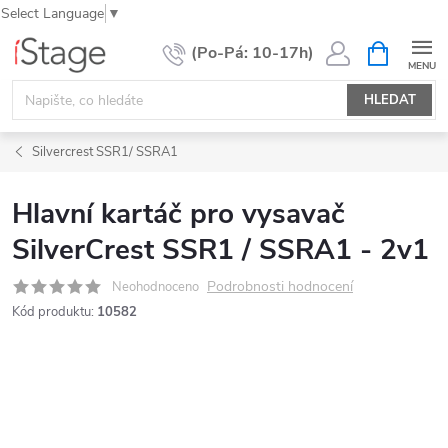
Select Language
▼
Přejít
NÁKUPNÍ
KOŠÍK
na
obsah
HLEDAT
Silvercrest SSR1/ SSRA1
Hlavní kartáč pro vysavač
SilverCrest SSR1 / SSRA1 - 2v1
Podrobnosti hodnocení
Neohodnoceno
Kód produktu:
10582