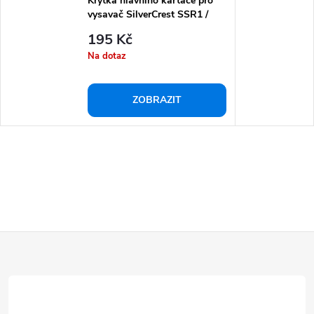
Krytka hlavního kartáče pro
vysavač SilverCrest SSR1 /
SSRA1
195 Kč
Na dotaz
ZOBRAZIT
Z
á
p
a