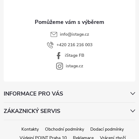
t
í
info
@
istage.cz
+420 216 216 003
iStage FB
istage.cz
INFORMACE PRO VÁS
ZÁKAZNICKÝ SERVIS
Kontakty
Obchodní podmínky
Dodací podmínky
Výdejní POINT Praha 10
Reklamace
Vrácení zboží