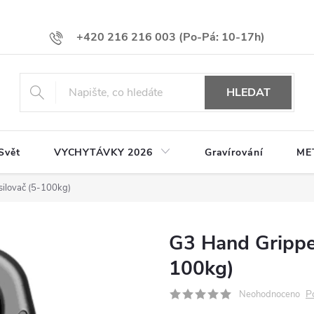
+420 216 216 003
HLEDAT
Svět
VYCHYTÁVKY 2026
Gravírování
ME
silovač (5-100kg)
G3 Hand Gripper
100kg)
P
Neohodnoceno