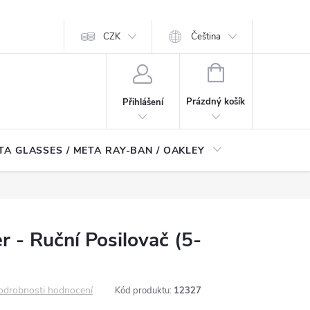
CZK
Čeština
NÁKUPNÍ
KOŠÍK
Prázdný košík
Přihlášení
TA GLASSES / META RAY-BAN / OAKLEY
Robotické
 - Ruční Posilovač (5-
odrobnosti hodnocení
Kód produktu:
12327