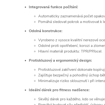
Integrovaná funkce počítání:
Automaticky zaznamenává počet opako
Pomáhá sledovat pokrok a motivovat k 
Odolná konstrukce:
Vyrobeno z vysoce kvalitní nerezové ocel
Odolné proti opotřebení, korozi a zlomen
Hlavní materiál produktu: TPR/PP/ocel.
Protiskluzový a ergonomický design:
Protiskluzové zakřivení dokonale kopíruje
Zajišťuje bezpečný a pohodlný úchop bě
Minimalizuje riziko sklouznutí i při inten
Ideální dárek pro fitness nadšence:
Skvělý dárek pro každého, kdo se věnuje 
Pomáhá budovat sílu předloktí, úchopu a