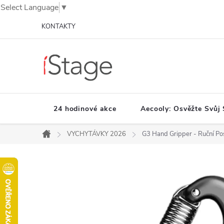
Select Language
▼
Přejít
KONTAKTY
na
obsah
24 hodinové akce
Aecooly: Osvěžte Svůj 
VYCHYTÁVKY 2026
G3 Hand Gripper - Ruční Po
Domů