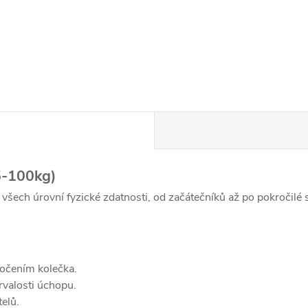
5-100kg)
 všech úrovní fyzické zdatnosti, od začátečníků až po pokročilé 
očením kolečka.
rvalosti úchopu.
elů.