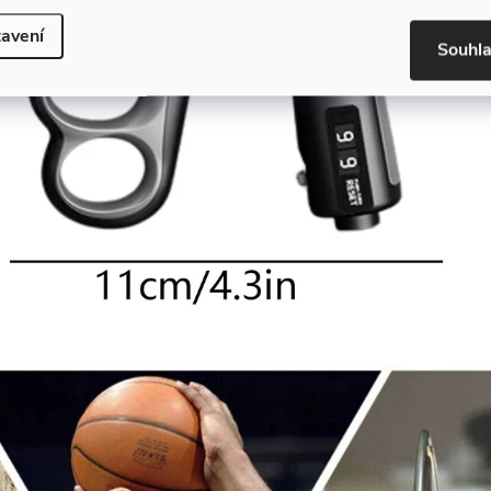
avení
Souhl