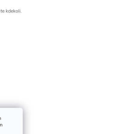
te kdekoli.
h
ím