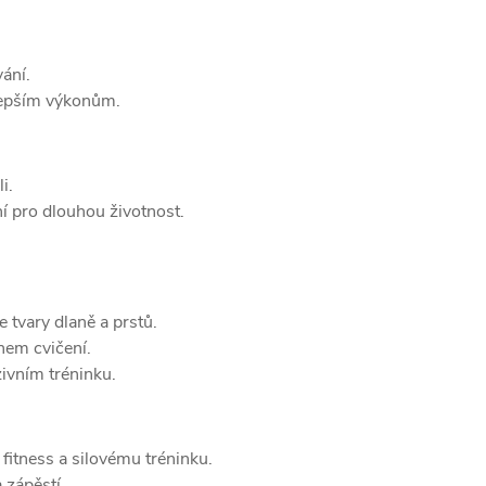
vání.
lepším výkonům.
i.
í pro dlouhou životnost.
 tvary dlaně a prstů.
hem cvičení.
zivním tréninku.
fitness a silovému tréninku.
 zápěstí.