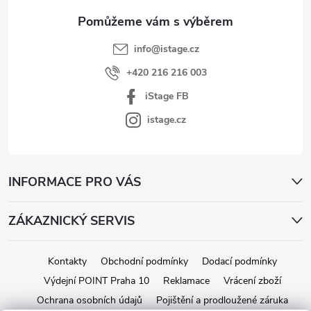
í
info
@
istage.cz
+420 216 216 003
iStage FB
istage.cz
INFORMACE PRO VÁS
ZÁKAZNICKÝ SERVIS
Kontakty
Obchodní podmínky
Dodací podmínky
Výdejní POINT Praha 10
Reklamace
Vrácení zboží
Ochrana osobních údajů
Pojištění a prodloužené záruka