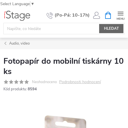
Select Language
▼
Přejít
NÁKUPNÍ
KOŠÍK
na
obsah
HLEDAT
Audio, video
Fotopapír do mobilní tiskárny 10
ks
Podrobnosti hodnocení
Neohodnoceno
Kód produktu:
8594