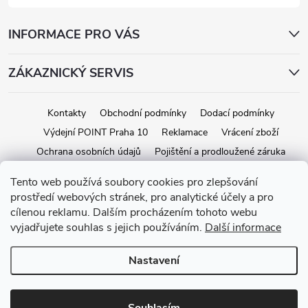
INFORMACE PRO VÁS
ZÁKAZNICKÝ SERVIS
Kontakty
Obchodní podmínky
Dodací podmínky
Výdejní POINT Praha 10
Reklamace
Vrácení zboží
Ochrana osobních údajů
Pojištění a prodloužené záruka
Tento web používá soubory cookies pro zlepšování
prostředí webových stránek, pro analytické účely a pro
Copyright 2026
iStage.cz
. Všechna práva vyhrazena.
Upravit nastavení
cílenou reklamu. Dalším procházením tohoto webu
cookies
vyjadřujete souhlas s jejich používáním.
Další informace
Vytvořil Shoptet
Nastavení