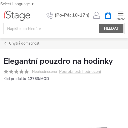
Select Language
▼
Přejít
NÁKUPNÍ
KOŠÍK
na
obsah
HLEDAT
Chytrá domácnost
Elegantní pouzdro na hodinky
Podrobnosti hodnocení
Neohodnoceno
Kód produktu:
12753/MOD