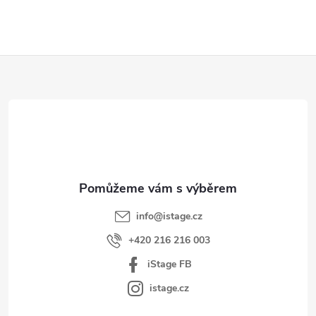
Z
á
p
a
t
í
info
@
istage.cz
+420 216 216 003
iStage FB
istage.cz