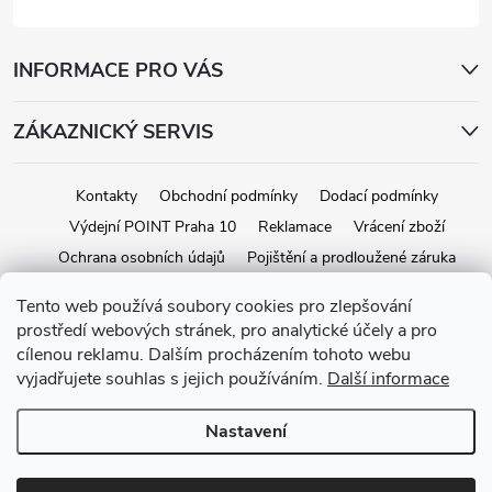
INFORMACE PRO VÁS
ZÁKAZNICKÝ SERVIS
Kontakty
Obchodní podmínky
Dodací podmínky
Výdejní POINT Praha 10
Reklamace
Vrácení zboží
Ochrana osobních údajů
Pojištění a prodloužené záruka
Tento web používá soubory cookies pro zlepšování
prostředí webových stránek, pro analytické účely a pro
Copyright 2026
iStage.cz
. Všechna práva vyhrazena.
Upravit nastavení
cílenou reklamu. Dalším procházením tohoto webu
cookies
vyjadřujete souhlas s jejich používáním.
Další informace
Vytvořil Shoptet
Nastavení