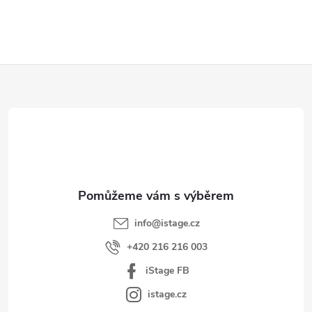
Z
á
p
a
t
í
info
@
istage.cz
+420 216 216 003
iStage FB
istage.cz