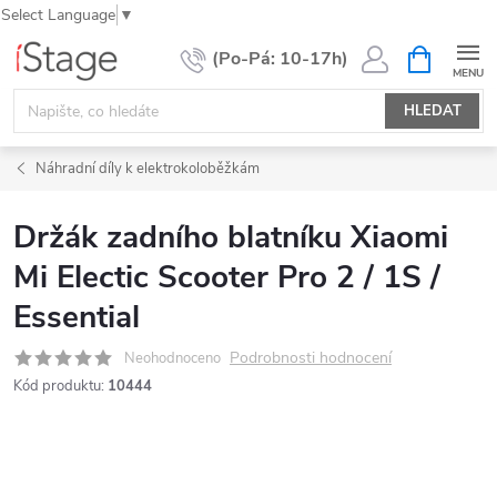
Select Language
▼
Přejít
NÁKUPNÍ
KOŠÍK
na
obsah
HLEDAT
Náhradní díly k elektrokoloběžkám
Držák zadního blatníku Xiaomi
Mi Electic Scooter Pro 2 / 1S /
Essential
Podrobnosti hodnocení
Neohodnoceno
Kód produktu:
10444