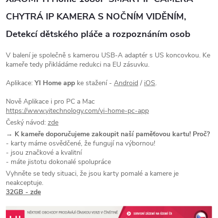
CHYTRÁ IP KAMERA S NOČNÍM VIDĚNÍM,
Detekcí dětského pláče a rozpoznáním osob
V balení je společně s kamerou USB-A adaptér s US koncovkou. Ke
kameře tedy přikládáme redukci na EU zásuvku.
Aplikace:
YI Home app
ke stažení -
Android
/
iOS
.
Nově Aplikace i pro PC a Mac
https://www.yitechnology.com/yi-home-pc-app
Český návod:
zde
→ K kameře doporučujeme zakoupit naší paměťovou kartu! Proč?
- karty máme osvědčené, že fungují na výbornou!
- jsou značkové a kvalitní
- máte jistotu dokonalé spolupráce
Vyhněte se tedy situaci, že jsou karty pomalé a kamere je
neakceptuje.
32GB - zde