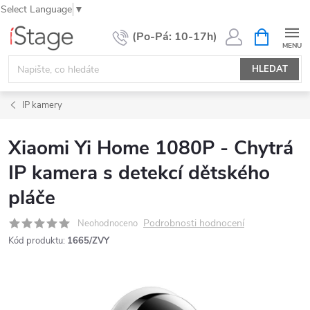
Select Language
▼
Přejít
NÁKUPNÍ
KOŠÍK
na
obsah
HLEDAT
IP kamery
Xiaomi Yi Home 1080P - Chytrá
IP kamera s detekcí dětského
pláče
Podrobnosti hodnocení
Neohodnoceno
Kód produktu:
1665/ZVY