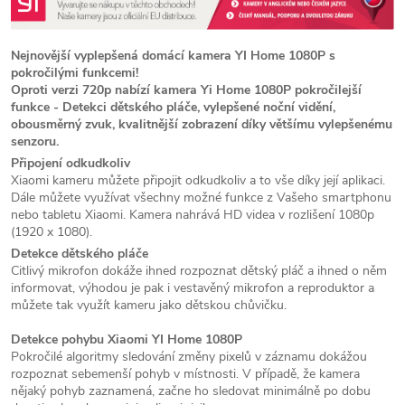
Nejnovější vyplepšená domácí kamera YI Home 1080P s
pokročilými funkcemi!
Oproti verzi 720p nabízí kamera Yi Home 1080P pokročilejší
funkce - Detekci dětského pláče, vylepšené noční vidění,
obousměrný zvuk, kvalitnější zobrazení díky většímu vylepšenému
senzoru.
Připojení odkudkoliv
Xiaomi kameru můžete připojit odkudkoliv a to vše díky její aplikaci.
Dále můžete využívat všechny možné funkce z Vašeho smartphonu
nebo tabletu Xiaomi. Kamera nahrává HD videa v rozlišení 1080p
(1920 x 1080).
Detekce dětského pláče
Citlivý mikrofon dokáže ihned rozpoznat dětský pláč a ihned o něm
informovat, výhodou je pak i vestavěný mikrofon a reproduktor a
můžete tak využít kameru jako dětskou chůvičku.
Detekce pohybu Xiaomi YI Home 1080P
Pokročilé algoritmy sledování změny pixelů v záznamu dokážou
rozpoznat sebemenší pohyb v místnosti. V případě, že kamera
nějaký pohyb zaznamená, začne ho sledovat minimálně po dobu