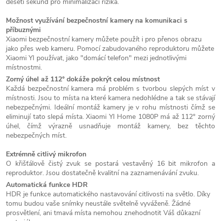
deseti sekund pro minimalizaci rizika.
Možnost využívání bezpečnostní kamery na komunikaci s
příbuznými
Xiaomi bezpečnostní kamery můžete použít i pro přenos obrazu
jako přes web kameru. Pomocí zabudovaného reproduktoru můžete
Xiaomi YI používat, jako "domácí telefon" mezi jednotlivými
místnostmi.
Z
orný úhel až 112° dokáže pokrýt celou místnost
Každá bezpečnostní kamera má problém s tvorbou slepých míst v
místnosti. Jsou to místa na které kamera nedohlédne a tak se stávají
nebezpečnými. Ideální montáž kamery je v rohu místnosti čímž se
eliminují tato slepá místa. Xiaomi YI Home 1080P má až 112° zorný
úhel, čímž výrazně usnadňuje montáž kamery, bez těchto
nebezpečných míst.
Extrémně citlivý mikrofon
O křišťálově čistý zvuk se postará vestavěný 16 bit mikrofon a
reproduktor. Jsou dostatečně kvalitní na zaznamenávání zvuku.
Automatická funkce HDR
HDR je funkce automatického nastavování citlivosti na světlo. Díky
tomu budou vaše snímky neustále světelně vyváženě. Žádné
prosvětlení, ani tmavá místa nemohou znehodnotit Váš důkazní