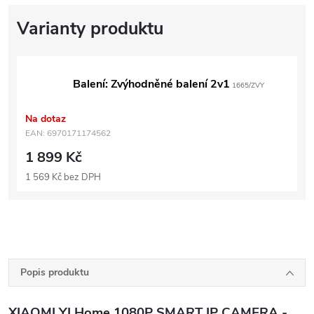
Balení: Zvýhodněné balení 2v1
1665/ZVY
Na dotaz
EAN:
6970171174562
1 899 Kč
1 569 Kč bez DPH
Popis produktu
XIAOMI YI Home 1080P SMART IP CAMERA -