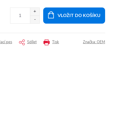
VLOŽIT DO KOŠÍKU
dací pes
Sdílet
Tisk
Značka:
OEM