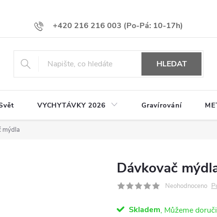
+420 216 216 003
HLEDAT
Svět
VYCHYTÁVKY 2026
Gravírování
ME
 mýdla
Dávkovač mýdl
P
Neohodnoceno
Skladem