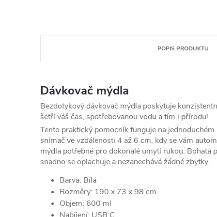
POPIS PRODUKTU
Dávkovač mýdla
Bezdotykový dávkovač mýdla
poskytuje konzistentní
šetří váš čas, spotřebovanou vodu a tím i přírodu!
Tento praktický pomocník funguje na jednoduchém p
snímač ve vzdálenosti 4 až 6 cm, kdy se vám autom
mýdla potřebné pro dokonalé umytí rukou. Bohatá p
snadno se oplachuje a nezanechává žádné zbytky.
Barva: Bílá
Rozměry: 190 x 73 x 98 cm
Objem: 600 ml
Nabíjení: USB C