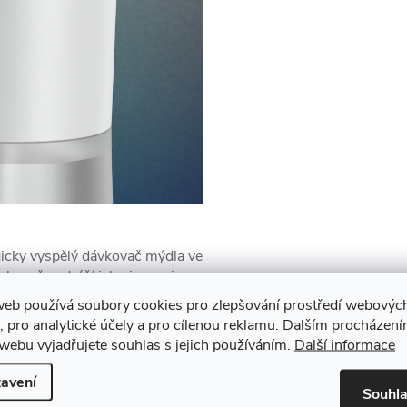
icky vyspělý dávkovač mýdla ve
ávkovače odráží jeho inovaci a
e vyrobena z odolného bílého
web používá soubory cookies pro zlepšování prostředí webovýc
z kvalitního průhledného plastu.
, pro analytické účely a pro cílenou reklamu. Dalším procházen
kování mýdla podsvíceno bílou
webu vyjadřujete souhlas s jejich používáním.
Další informace
í koupelny nebo kuchyně.
avení
Souhl