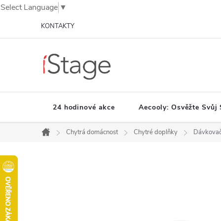
Select Language
▼
Přejít
KONTAKTY
na
obsah
24 hodinové akce
Aecooly: Osvěžte Svůj 
Chytrá domácnost
Chytré doplňky
Dávkovač
Domů