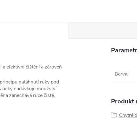
Parametr
 a efektivní čištění a zároveň
Barva
:
rincipu natáhnutí ruky pod
aticky nadávkuje množství
ěna zanechává ruce čisté,
Produkt n
Chytré 