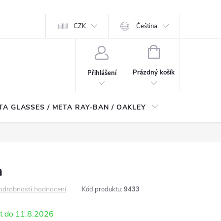
CZK
Čeština
NÁKUPNÍ
KOŠÍK
Prázdný košík
Přihlášení
TA GLASSES / META RAY-BAN / OAKLEY
Robotické
a
odrobnosti hodnocení
Kód produktu:
9433
11.8.2026