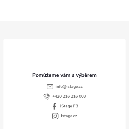
Z
á
p
a
t
í
info
@
istage.cz
+420 216 216 003
iStage FB
istage.cz