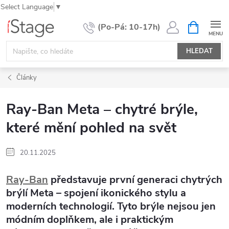
Select Language
▼
Přejít
NÁKUPNÍ
KOŠÍK
na
obsah
HLEDAT
Články
Ray‑Ban Meta – chytré brýle,
které mění pohled na svět
20.11.2025
Ray‑Ban
představuje
první generaci chytrých
brýlí Meta
– spojení ikonického stylu a
moderních technologií. Tyto brýle nejsou jen
módním doplňkem, ale i praktickým