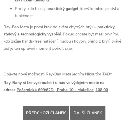
klasickém designu
.
Pro ty, kdo hledají
praktický gadget
, který kombinuje styl a
funkčnost.
Ray‑Ban Meta je první krok do světa chytrých brýlí –
praktický,
stylový a technologicky vyspělý
. Pokud chcete být mezi prvními,
kdo zažije hands-free natáčení, hudbu i hovory přímo z brýlí, právě
teď je ten správný moment pořídit si je.
Objevte nové možnosti Ray-Ban Meta jedním kliknutím
TADY
Ray-Bany si lze vyzkoušet i u nás ve výdejním místě na
adrese
Počernická 699/62D ,
Praha 10 - Malešice ,
108 00
PŘEDCHOZÍ ČLÁNEK
DALŠÍ ČLÁNEK